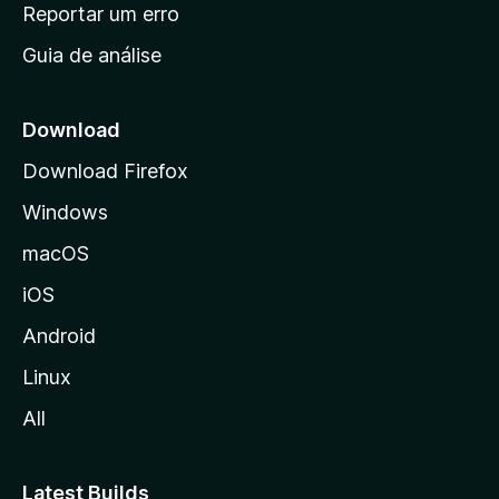
n
Reportar um erro
i
Guia de análise
c
i
a
Download
l
Download Firefox
d
Windows
a
M
macOS
o
iOS
z
i
Android
l
Linux
l
All
a
Latest Builds