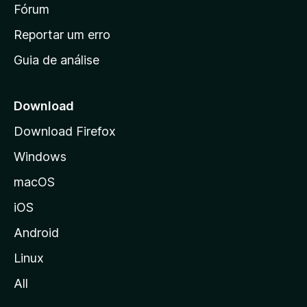
i
Fórum
d
a
n
Reportar um erro
i
Guia de análise
c
i
a
Download
l
Download Firefox
d
Windows
a
M
macOS
o
iOS
z
i
Android
l
Linux
l
All
a