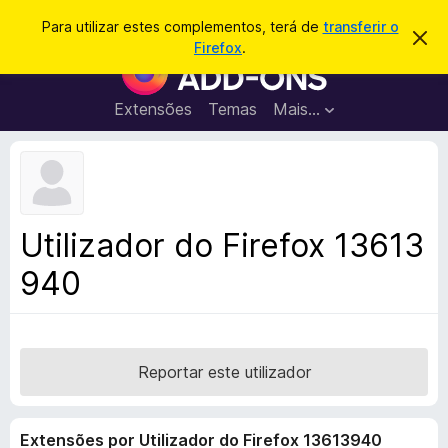
P
Iniciar sessão
Para utilizar estes complementos, terá de
transferir o
D
e
Firefox
.
e
C
s
s
o
c
q
a
m
Extensões
Temas
Mais…
u
r
p
t
i
a
l
s
r
e
e
a
s
m
r
t
e
e
Utilizador do Firefox 13613
a
n
v
940
t
i
s
o
o
s
d
o
Reportar este utilizador
F
i
Extensões por Utilizador do Firefox 13613940
r