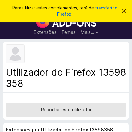
P
Iniciar sessão
Para utilizar estes complementos, terá de
transferir o
D
e
Firefox
.
e
C
s
s
o
c
q
a
m
Extensões
Temas
Mais…
u
r
p
t
i
a
l
s
r
e
e
a
s
m
r
t
e
e
Utilizador do Firefox 13598
a
n
v
358
t
i
s
o
o
s
d
o
Reportar este utilizador
F
i
Extensões por Utilizador do Firefox 13598358
r