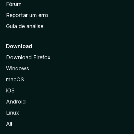
i
Fórum
d
a
n
Reportar um erro
i
Guia de análise
c
i
a
Download
l
Download Firefox
d
Windows
a
M
macOS
o
iOS
z
i
Android
l
Linux
l
All
a