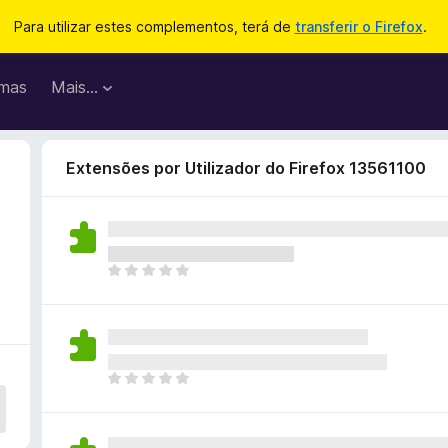
Para utilizar estes complementos, terá de
transferir o Firefox
.
mas
Mais…
Extensões por Utilizador do Firefox 13561100
N
ã
o
e
x
i
N
s
ã
t
o
e
e