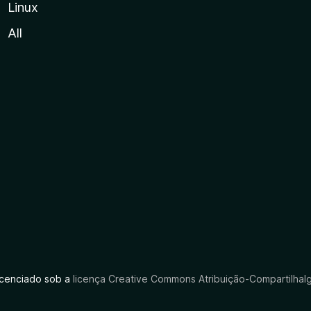
Linux
All
licenciado sob a
licença Creative Commons Atribuição-CompartilhaIg