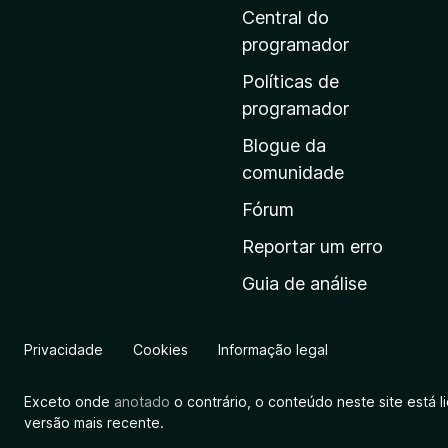
i
Central do
n
programador
a
Políticas de
i
programador
n
Blogue da
i
comunidade
c
i
Fórum
a
Reportar um erro
l
Guia de análise
d
a
M
Privacidade
Cookies
Informação legal
o
z
Exceto onde
anotado
o contrário, o conteúdo neste site está 
i
versão mais recente.