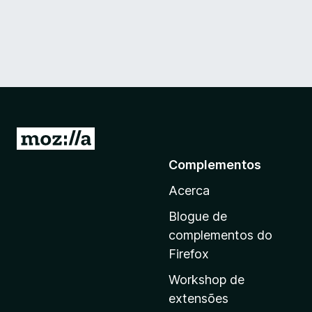
I
r
Complementos
p
Acerca
a
r
Blogue de
a
complementos do
a
Firefox
p
Workshop de
á
extensões
g