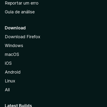
n
Reportar um erro
i
Guia de análise
c
i
a
Download
l
Download Firefox
d
Windows
a
M
macOS
o
iOS
z
i
Android
l
Linux
l
All
a
Latest Builds