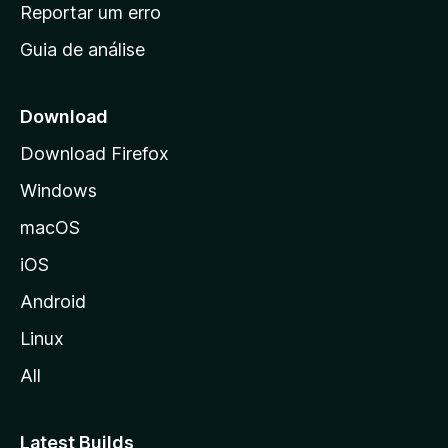
n
Reportar um erro
i
Guia de análise
c
i
a
Download
l
Download Firefox
d
Windows
a
M
macOS
o
iOS
z
i
Android
l
Linux
l
All
a
Latest Builds