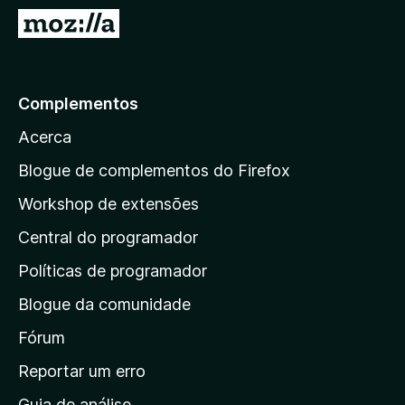
e
I
f
r
o
p
x
a
Complementos
r
Acerca
a
a
Blogue de complementos do Firefox
p
Workshop de extensões
á
Central do programador
g
i
Políticas de programador
n
Blogue da comunidade
a
i
Fórum
n
Reportar um erro
i
Guia de análise