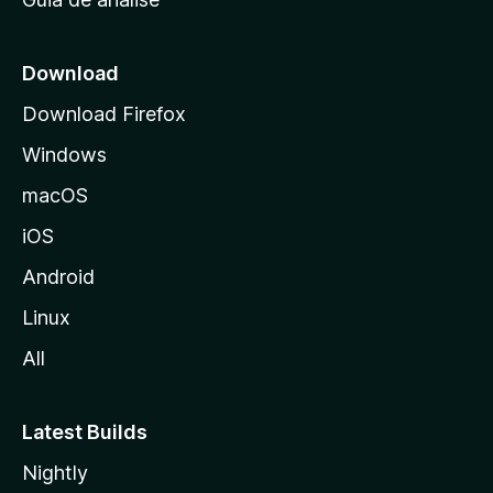
c
i
a
Download
l
Download Firefox
d
Windows
a
M
macOS
o
iOS
z
i
Android
l
Linux
l
All
a
Latest Builds
Nightly