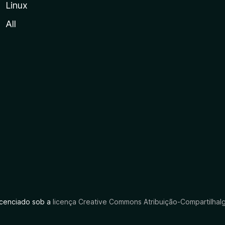
Linux
All
licenciado sob a
licença Creative Commons Atribuição-CompartilhaIg