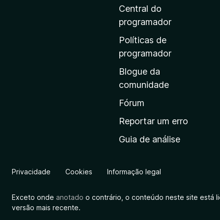
i
Central do
n
programador
a
Políticas de
i
programador
n
Blogue da
i
comunidade
c
i
Fórum
a
Reportar um erro
l
Guia de análise
d
a
M
Privacidade
Cookies
Informação legal
o
z
Exceto onde
anotado
o contrário, o conteúdo neste site está 
i
versão mais recente.