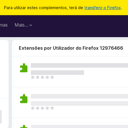
Para utilizar estes complementos, terá de
transferir o Firefox
.
mas
Mais…
Extensões por Utilizador do Firefox 12976466
N
ã
o
e
x
i
N
s
ã
t
o
e
e