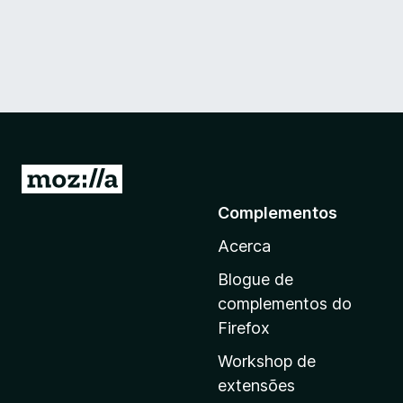
I
r
Complementos
p
Acerca
a
r
Blogue de
a
complementos do
a
Firefox
p
Workshop de
á
extensões
g