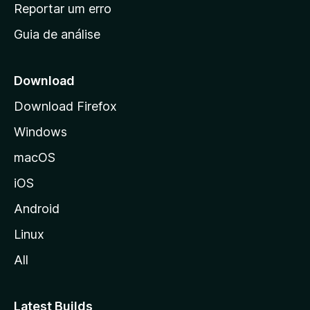
n
Reportar um erro
i
Guia de análise
c
i
a
Download
l
Download Firefox
d
Windows
a
M
macOS
o
iOS
z
i
Android
l
Linux
l
All
a
Latest Builds