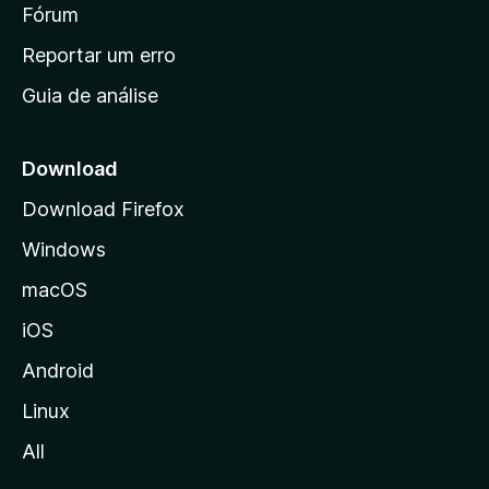
i
Fórum
d
a
n
Reportar um erro
i
Guia de análise
c
i
a
Download
l
Download Firefox
d
Windows
a
M
macOS
o
iOS
z
i
Android
l
Linux
l
All
a