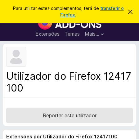
P
Iniciar sessão
Para utilizar estes complementos, terá de
transferir o
D
e
Firefox
.
e
C
s
s
o
c
q
a
m
Extensões
Temas
Mais…
u
r
p
t
i
a
l
s
r
e
e
a
s
m
r
t
e
e
Utilizador do Firefox 12417
a
n
v
100
t
i
s
o
o
s
d
o
Reportar este utilizador
F
i
Extensões por Utilizador do Firefox 12417100
r