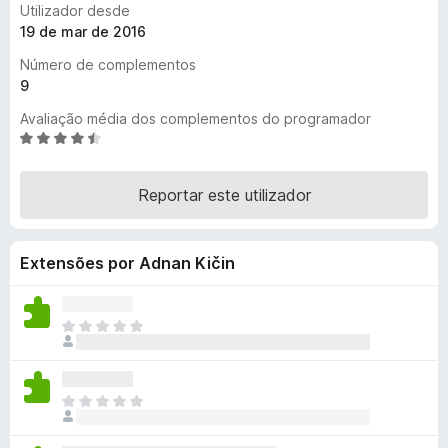
Utilizador desde
e
19 de mar de 2016
f
Número de complementos
o
9
x
Avaliação média dos complementos do programador
A
v
a
Reportar este utilizador
l
i
a
Extensões por Adnan Kičin
d
o
e
m
N
4
ã
,
o
3
e
N
d
x
ã
e
i
o