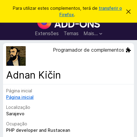
P
Iniciar sessão
Para utilizar estes complementos, terá de
transferir o
D
e
Firefox
.
e
C
s
s
o
c
q
a
m
Extensões
Temas
Mais…
u
r
p
t
i
a
l
Programador de complementos
s
r
e
e
a
s
m
r
t
e
e
Adnan Kičin
a
n
v
t
i
s
Página inicial
o
o
Página inicial
s
d
Localização
o
Sarajevo
F
Ocupação
i
PHP developer and Rustacean
r