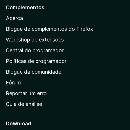
i
a
a
ç
Complementos
n
v
r
õ
d
a
Acerca
e
a
a
l
s
a
i
Blogue de complementos do Firefox
a
a
p
i
Workshop de extensões
ç
n
á
õ
d
Central do programador
g
e
a
s
i
Políticas de programador
a
n
i
Blogue da comunidade
a
n
i
Fórum
d
a
n
Reportar um erro
i
Guia de análise
c
i
a
Download
l