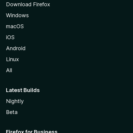
Download Firefox
d
Windows
a
M
macOS
o
iOS
z
i
Android
l
Linux
l
All
a
Latest Builds
Nightly
Beta
Firefox for Business