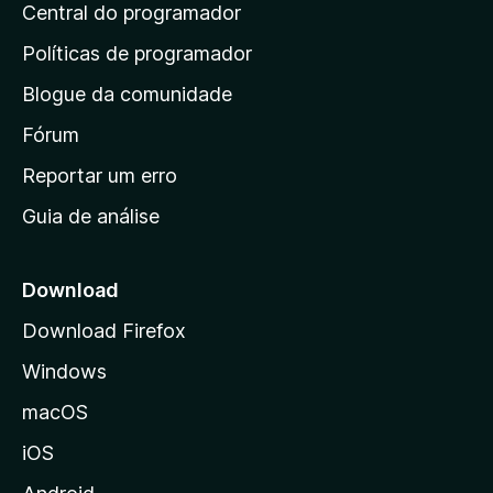
d
Central do programador
g
e
a
s
i
Políticas de programador
a
n
i
Blogue da comunidade
a
n
i
Fórum
d
a
n
Reportar um erro
i
Guia de análise
c
i
a
Download
l
Download Firefox
d
Windows
a
M
macOS
o
iOS
z
i