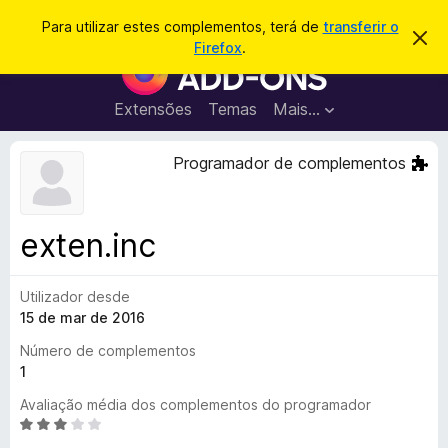
P
Iniciar sessão
Para utilizar estes complementos, terá de
transferir o
D
e
Firefox
.
e
C
s
s
o
c
q
a
m
Extensões
Temas
Mais…
u
r
p
t
i
a
l
Programador de complementos
s
r
e
e
a
s
m
r
t
e
e
exten.inc
a
n
v
t
i
s
Utilizador desde
o
o
15 de mar de 2016
s
d
Número de complementos
o
1
F
Avaliação média dos complementos do programador
i
A
r
v