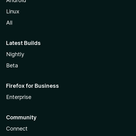
Android
l
Linux
l
All
a
Latest Builds
Nightly
Beta
Firefox for Business
Enterprise
Community
Connect