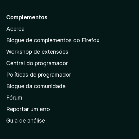
e
i
a
p
m
a
i
a
a
ç
Complementos
n
v
r
õ
d
a
Acerca
e
a
a
l
s
a
i
Blogue de complementos do Firefox
a
a
p
i
Workshop de extensões
ç
n
á
õ
d
Central do programador
g
e
a
s
i
Políticas de programador
a
n
i
Blogue da comunidade
a
n
i
Fórum
d
a
n
Reportar um erro
i
Guia de análise
c
i