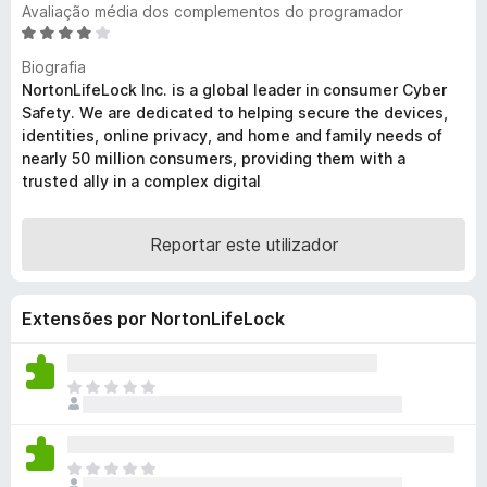
Avaliação média dos complementos do programador
e
A
f
v
Biografia
o
a
NortonLifeLock Inc. is a global leader in consumer Cyber
x
l
Safety. We are dedicated to helping secure the devices,
i
identities, online privacy, and home and family needs of
a
nearly 50 million consumers, providing them with a
d
trusted ally in a complex digital
o
e
m
Reportar este utilizador
4
,
2
Extensões por NortonLifeLock
d
e
5
N
ã
o
e
N
x