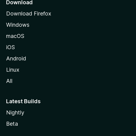
a
Download
l
Download Firefox
d
Windows
a
M
macOS
o
iOS
z
i
Android
l
Linux
l
All
a
Latest Builds
Nightly
Beta