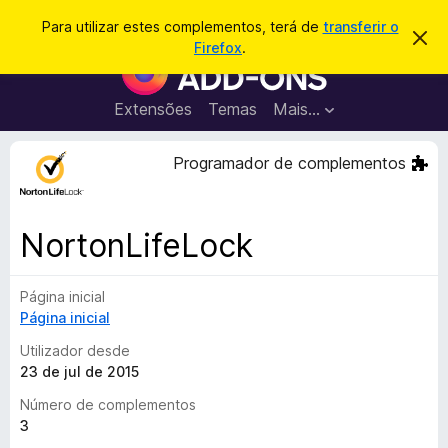
P
Iniciar sessão
Para utilizar estes complementos, terá de
transferir o
D
e
Firefox
.
e
C
s
s
o
c
q
a
m
Extensões
Temas
Mais…
u
r
p
t
i
a
l
Programador de complementos
s
r
e
e
a
s
m
r
t
e
e
NortonLifeLock
a
n
v
t
i
s
Página inicial
o
o
Página inicial
s
d
Utilizador desde
o
23 de jul de 2015
F
Número de complementos
i
3
r