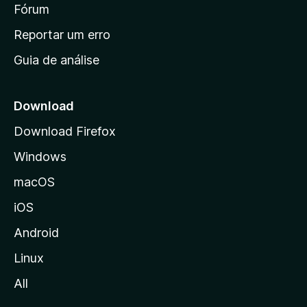
i
Fórum
d
a
n
Reportar um erro
i
Guia de análise
c
i
a
Download
l
Download Firefox
d
Windows
a
M
macOS
o
iOS
z
i
Android
l
Linux
l
All
a