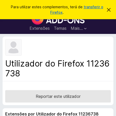
P
Iniciar sessão
Para utilizar estes complementos, terá de
transferir o
D
e
Firefox
.
e
C
s
s
o
c
q
a
m
Extensões
Temas
Mais…
u
r
p
t
i
a
l
s
r
e
e
a
s
m
r
t
e
e
Utilizador do Firefox 11236
a
n
v
738
t
i
s
o
o
s
d
o
Reportar este utilizador
F
i
Extensões por Utilizador do Firefox 11236738
r