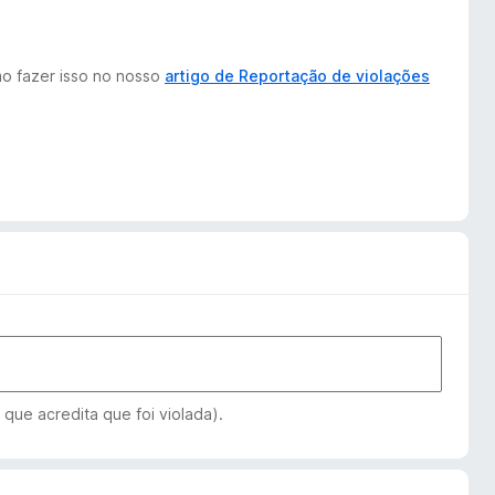
mo fazer isso no nosso
artigo de Reportação de violações
 que acredita que foi violada).