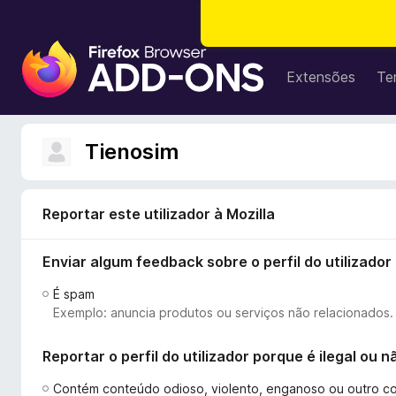
C
o
Extensões
Te
m
p
l
Tienosim
e
m
e
Reportar este utilizador à Mozilla
n
t
Enviar algum feedback sobre o perfil do utilizador
o
s
É spam
d
Exemplo: anuncia produtos ou serviços não relacionados.
o
F
Reportar o perfil do utilizador porque é ilegal ou
i
r
Contém conteúdo odioso, violento, enganoso ou outro c