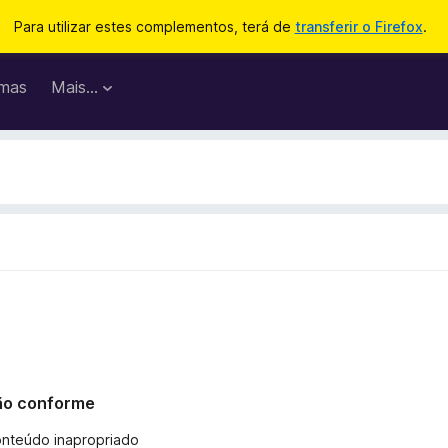
Para utilizar estes complementos, terá de
transferir o Firefox
.
mas
Mais…
 não conforme
onteúdo inapropriado