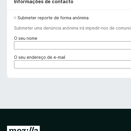
Informações de contacto
Submeter reporte de forma anónima
Submeter uma denúncia anónima irá impedir-nos de comuni
(
O seu nome
r
e
q
(
O seu endereço de e-mail
u
r
e
e
r
q
i
u
d
e
o
r
)
i
d
o
)
I