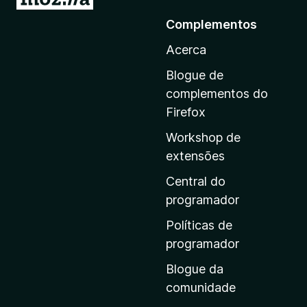
r
Complementos
p
Acerca
a
r
Blogue de
a
complementos do
a
Firefox
p
Workshop de
á
extensões
g
i
Central do
n
programador
a
Políticas de
i
programador
n
Blogue da
i
comunidade
c