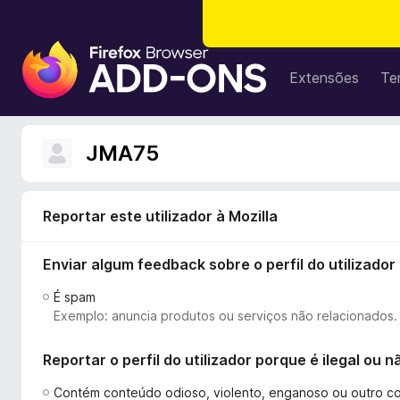
C
o
Extensões
Te
m
p
l
JMA75
e
m
e
Reportar este utilizador à Mozilla
n
t
Enviar algum feedback sobre o perfil do utilizador
o
s
É spam
d
Exemplo: anuncia produtos ou serviços não relacionados.
o
F
Reportar o perfil do utilizador porque é ilegal ou
i
r
Contém conteúdo odioso, violento, enganoso ou outro c