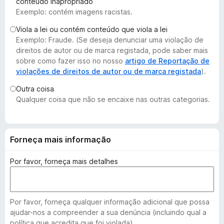
conteúdo inapropriado
e
Exemplo: contém imagens racistas.
f
Viola a lei ou contém conteúdo que viola a lei
o
Exemplo: Fraude. (Se deseja denunciar uma violação de
x
direitos de autor ou de marca registada, pode saber mais
sobre como fazer isso no nosso
artigo de Reportação de
violações de direitos de autor ou de marca registada
).
Outra coisa
Qualquer coisa que não se encaixe nas outras categorias.
Forneça mais informação
Por favor, forneça mais detalhes
Por favor, forneça qualquer informação adicional que possa
ajudar-nos a compreender a sua denúncia (incluindo qual a
política que acredita que foi violada).