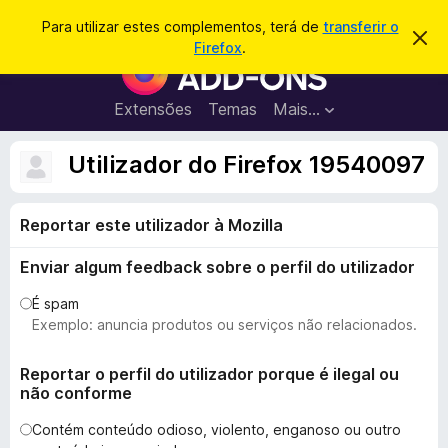
P
Iniciar sessão
Para utilizar estes complementos, terá de
transferir o
D
e
Firefox
.
e
C
s
s
o
c
q
a
m
Extensões
Temas
Mais…
u
r
p
t
i
a
l
Utilizador do Firefox 19540097
s
r
e
e
a
s
m
r
t
Reportar este utilizador à Mozilla
e
e
a
n
v
Enviar algum feedback sobre o perfil do utilizador
t
i
s
o
É spam
o
s
Exemplo: anuncia produtos ou serviços não relacionados.
d
o
Reportar o perfil do utilizador porque é ilegal ou
não conforme
F
i
Contém conteúdo odioso, violento, enganoso ou outro
r