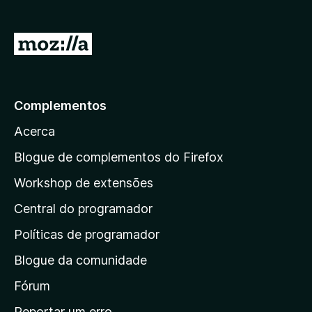
d
o
)
I
r
p
a
Complementos
r
Acerca
a
a
Blogue de complementos do Firefox
p
Workshop de extensões
á
Central do programador
g
i
Políticas de programador
n
Blogue da comunidade
a
i
Fórum
n
Reportar um erro