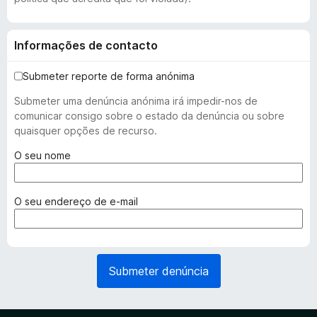
Informações de contacto
Submeter reporte de forma anónima
Submeter uma denúncia anónima irá impedir-nos de
comunicar consigo sobre o estado da denúncia ou sobre
quaisquer opções de recurso.
(
O seu nome
r
e
q
(
O seu endereço de e-mail
u
r
e
e
r
q
i
u
Submeter denúncia
d
e
o
r
)
i