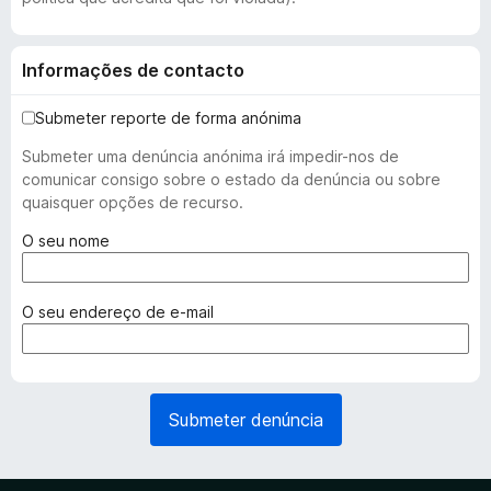
Informações de contacto
Submeter reporte de forma anónima
Submeter uma denúncia anónima irá impedir-nos de
comunicar consigo sobre o estado da denúncia ou sobre
quaisquer opções de recurso.
(
O seu nome
r
e
q
(
O seu endereço de e-mail
u
r
e
e
r
q
i
u
Submeter denúncia
d
e
o
r
)
i