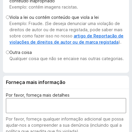
conteúdo inapropriado
e
Exemplo: contém imagens racistas.
f
Viola a lei ou contém conteúdo que viola a lei
o
Exemplo: Fraude. (Se deseja denunciar uma violação de
x
direitos de autor ou de marca registada, pode saber mais
sobre como fazer isso no nosso
artigo de Reportação de
violações de direitos de autor ou de marca registada
).
Outra coisa
Qualquer coisa que não se encaixe nas outras categorias.
Forneça mais informação
Por favor, forneça mais detalhes
Por favor, forneça qualquer informação adicional que possa
ajudar-nos a compreender a sua denúncia (incluindo qual a
política que acredita que foi violada).