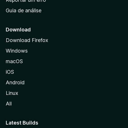
i
Guia de análise
c
i
a
Download
l
Download Firefox
d
Windows
a
M
macOS
o
iOS
z
i
Android
l
Linux
l
All
a
Latest Builds