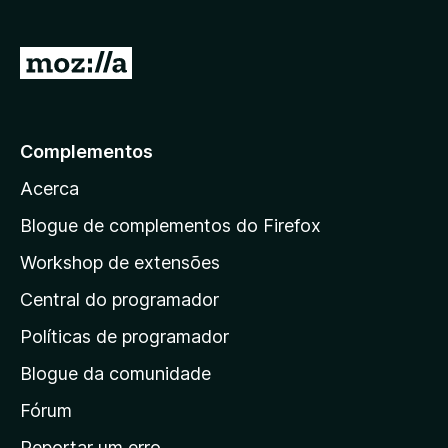
d
o
)
I
r
p
a
Complementos
r
Acerca
a
a
Blogue de complementos do Firefox
p
Workshop de extensões
á
Central do programador
g
i
Políticas de programador
n
Blogue da comunidade
a
i
Fórum
n
Reportar um erro