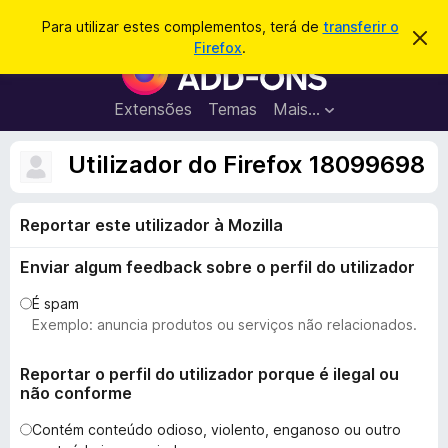
P
Iniciar sessão
Para utilizar estes complementos, terá de
transferir o
D
e
Firefox
.
e
C
s
s
o
c
q
a
m
Extensões
Temas
Mais…
u
r
p
t
i
a
l
Utilizador do Firefox 18099698
s
r
e
e
a
s
m
r
t
Reportar este utilizador à Mozilla
e
e
a
n
v
Enviar algum feedback sobre o perfil do utilizador
t
i
s
o
É spam
o
s
Exemplo: anuncia produtos ou serviços não relacionados.
d
o
Reportar o perfil do utilizador porque é ilegal ou
não conforme
F
i
Contém conteúdo odioso, violento, enganoso ou outro
r