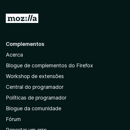
d
o
)
I
r
p
a
Complementos
r
Acerca
a
a
Blogue de complementos do Firefox
p
Workshop de extensões
á
Central do programador
g
i
Políticas de programador
n
Blogue da comunidade
a
i
Fórum
n
Reportar um erro