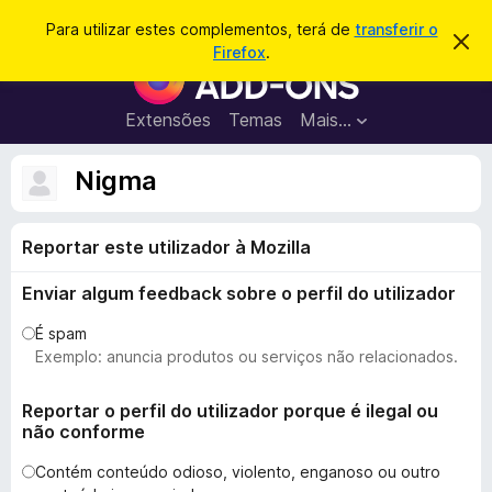
P
Iniciar sessão
Para utilizar estes complementos, terá de
transferir o
D
e
Firefox
.
e
C
s
s
o
c
q
a
m
Extensões
Temas
Mais…
u
r
p
t
i
a
l
Nigma
s
r
e
e
a
s
m
r
t
Reportar este utilizador à Mozilla
e
e
a
n
v
Enviar algum feedback sobre o perfil do utilizador
t
i
s
o
É spam
o
s
Exemplo: anuncia produtos ou serviços não relacionados.
d
o
Reportar o perfil do utilizador porque é ilegal ou
não conforme
F
i
Contém conteúdo odioso, violento, enganoso ou outro
r