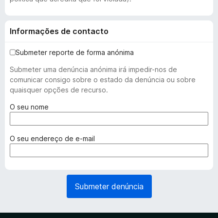
Informações de contacto
Submeter reporte de forma anónima
Submeter uma denúncia anónima irá impedir-nos de
comunicar consigo sobre o estado da denúncia ou sobre
quaisquer opções de recurso.
(
O seu nome
r
e
q
(
O seu endereço de e-mail
u
r
e
e
r
q
i
u
Submeter denúncia
d
e
o
r
)
i