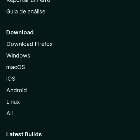
i
Guia de análise
c
i
a
Download
l
Download Firefox
d
Windows
a
M
macOS
o
iOS
z
i
Android
l
Linux
l
All
a
Latest Builds