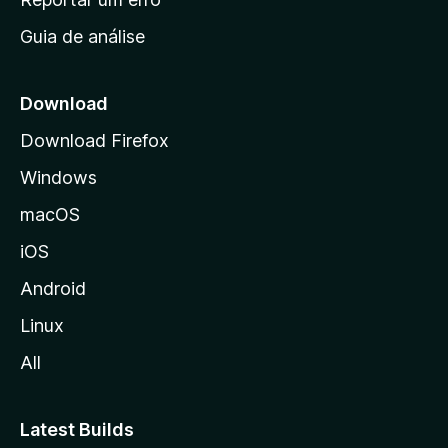
i
Guia de análise
c
i
a
Download
l
Download Firefox
d
Windows
a
M
macOS
o
iOS
z
i
Android
l
Linux
l
All
a
Latest Builds