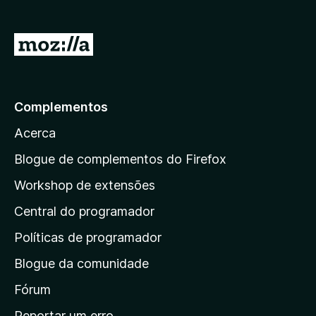
d
o
)
I
r
p
a
Complementos
r
Acerca
a
a
Blogue de complementos do Firefox
p
Workshop de extensões
á
Central do programador
g
i
Políticas de programador
n
Blogue da comunidade
a
i
Fórum
n
Reportar um erro