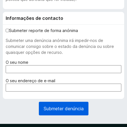
Informações de contacto
Submeter reporte de forma anónima
Submeter uma denúncia anónima irá impedir-nos de
comunicar consigo sobre o estado da denúncia ou sobre
quaisquer opções de recurso.
(
O seu nome
r
e
q
(
O seu endereço de e-mail
u
r
e
e
r
q
i
u
Submeter denúncia
d
e
o
r
)
i