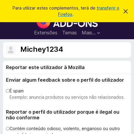
P
Iniciar sessão
Para utilizar estes complementos, terá de
transferir o
D
e
Firefox
.
e
C
s
s
o
c
q
a
m
Extensões
Temas
Mais…
u
r
p
t
i
a
l
Michey1234
s
r
e
e
a
s
m
r
t
Reportar este utilizador à Mozilla
e
e
a
n
v
Enviar algum feedback sobre o perfil do utilizador
t
i
s
o
É spam
o
s
Exemplo: anuncia produtos ou serviços não relacionados.
d
o
Reportar o perfil do utilizador porque é ilegal ou
não conforme
F
i
Contém conteúdo odioso, violento, enganoso ou outro
r