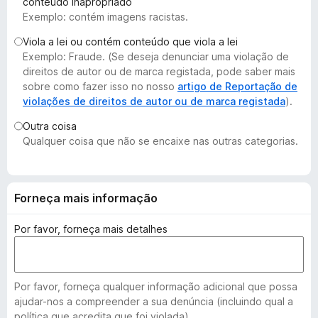
conteúdo inapropriado
e
Exemplo: contém imagens racistas.
f
Viola a lei ou contém conteúdo que viola a lei
o
Exemplo: Fraude. (Se deseja denunciar uma violação de
x
direitos de autor ou de marca registada, pode saber mais
sobre como fazer isso no nosso
artigo de Reportação de
violações de direitos de autor ou de marca registada
).
Outra coisa
Qualquer coisa que não se encaixe nas outras categorias.
Forneça mais informação
Por favor, forneça mais detalhes
Por favor, forneça qualquer informação adicional que possa
ajudar-nos a compreender a sua denúncia (incluindo qual a
política que acredita que foi violada).