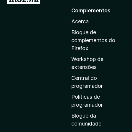
r
Complementos
p
Acerca
a
r
Blogue de
a
complementos do
a
Firefox
p
Workshop de
á
extensões
g
i
Central do
n
programador
a
Políticas de
i
programador
n
Blogue da
i
comunidade
c