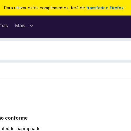
Para utilizar estes complementos, terá de
transferir o Firefox
.
mas
Mais…
 não conforme
onteúdo inapropriado