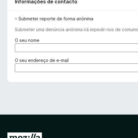
Informações de contacto
Submeter reporte de forma anónima
Submeter uma denúncia anónima irá impedir-nos de comuni
(
O seu nome
r
e
q
(
O seu endereço de e-mail
u
r
e
e
r
q
i
u
d
e
o
r
)
i
d
o
)
I