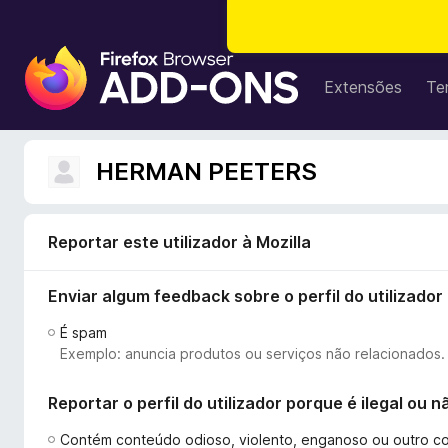
C
o
Extensões
Te
m
p
l
HERMAN PEETERS
e
m
e
Reportar este utilizador à Mozilla
n
t
Enviar algum feedback sobre o perfil do utilizador
o
s
É spam
d
Exemplo: anuncia produtos ou serviços não relacionados.
o
F
Reportar o perfil do utilizador porque é ilegal ou
i
r
Contém conteúdo odioso, violento, enganoso ou outro c