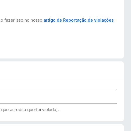
mo fazer isso no nosso
artigo de Reportação de violações
 que acredita que foi violada).