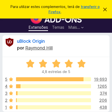
P
Iniciar sessão
Para utilizar estes complementos, terá de
transferir o
D
e
Firefox
.
e
C
s
s
o
c
q
a
m
Extensões
Temas
Mais…
u
r
p
t
i
a
l
A
uBlock Origin
s
r
e
e
a
por
Raymond Hill
s
m
n
r
t
e
e
a
A
n
á
v
v
t
i
4,8 estrelas de 5
a
s
o
l
o
l
5
19 693
s
i
4
1265
d
i
a
o
3
374
d
F
o
s
2
206
e
i
1
438
m
r