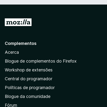
I
r
p
a
Complementos
r
Acerca
a
a
Blogue de complementos do Firefox
p
Workshop de extensões
á
Central do programador
g
i
Políticas de programador
n
Blogue da comunidade
a
i
Fórum