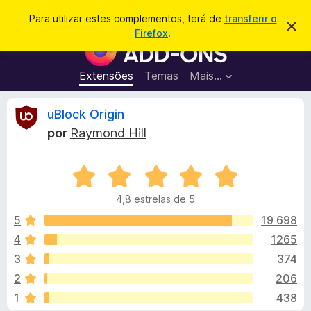
P
Iniciar sessão
Para utilizar estes complementos, terá de
transferir o
D
e
Firefox
.
e
C
s
s
o
c
q
a
m
Extensões
Temas
Mais…
u
r
p
t
i
a
l
A
uBlock Origin
s
r
e
e
a
por
Raymond Hill
s
m
n
r
t
e
e
a
A
n
á
v
v
t
i
4,8 estrelas de 5
a
s
o
l
o
l
5
19 698
s
i
4
1265
d
i
a
o
3
374
d
F
o
s
2
206
e
i
1
438
m
r