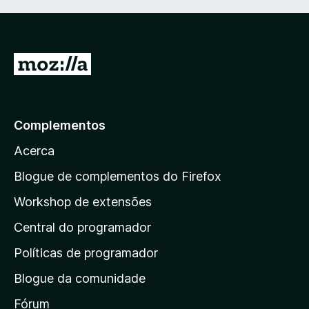
I
r
p
a
Complementos
r
Acerca
a
a
Blogue de complementos do Firefox
p
Workshop de extensões
á
Central do programador
g
i
Políticas de programador
n
Blogue da comunidade
a
i
Fórum