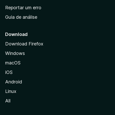
n
Reportar um erro
i
Guia de análise
c
i
a
Download
l
Download Firefox
d
Windows
a
M
macOS
o
iOS
z
i
Android
l
Linux
l
All
a