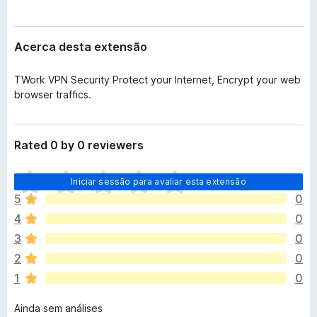
e
e
n
f
s
Acerca desta extensão
o
ã
o
x
TWork VPN Security Protect your Internet, Encrypt your web
browser traffics.
Rated 0 by 0 reviewers
N
Iniciar sessão para avaliar esta extensão
ã
5
0
o
4
0
e
x
3
0
i
2
0
s
1
0
t
e
Ainda sem análises
m