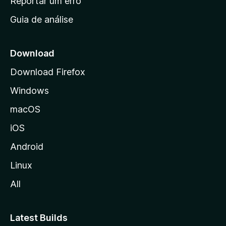
Reportar um erro
i
Guia de análise
c
i
a
Download
l
Download Firefox
d
Windows
a
M
macOS
o
iOS
z
i
Android
l
Linux
l
All
a
Latest Builds