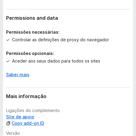
a
v
a
Permissions and data
l
i
Permissões necessárias:
a
Controlar as definições de proxy do navegador
ç
õ
Permissões opcionais:
e
Aceder aos seus dados para todos os sites
s
a
i
Saber mais
n
d
a
Mais informação
Ligações do complemento
Site de apoio
Copy add-on ID
Versão