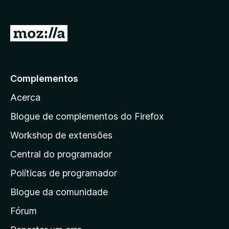
I
r
p
a
Complementos
r
Acerca
a
a
Blogue de complementos do Firefox
p
Workshop de extensões
á
Central do programador
g
i
Políticas de programador
n
Blogue da comunidade
a
i
Fórum
n