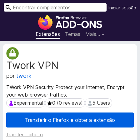
P
Iniciar sessão
e
C
s
o
q
m
Extensões
Temas
Mais…
u
p
i
l
M
s
e
e
a
Twork VPN
t
m
r
a
e
por
twork
d
n
a
t
TWork VPN Security Protect your Internet, Encrypt
d
o
your web browser traffics.
o
s
s
Experimental
0 (0 reviews)
5 Users
Experimental
0 (0 reviews)
5 Users
d
d
a
o
Transferir o Firefox e obter a extensão
e
F
x
i
Transferir ficheiro
t
r