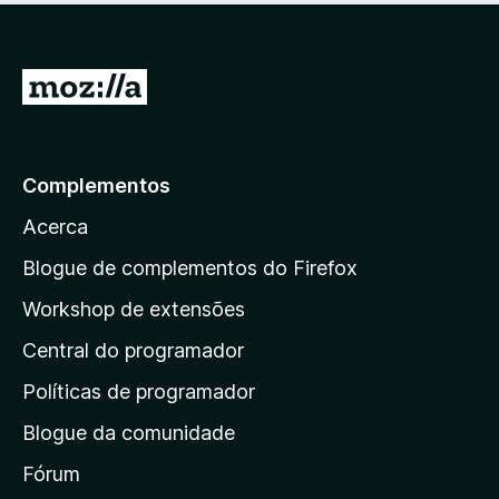
m
e
5
5
d
I
e
r
5
p
a
Complementos
r
Acerca
a
a
Blogue de complementos do Firefox
p
Workshop de extensões
á
Central do programador
g
i
Políticas de programador
n
Blogue da comunidade
a
i
Fórum