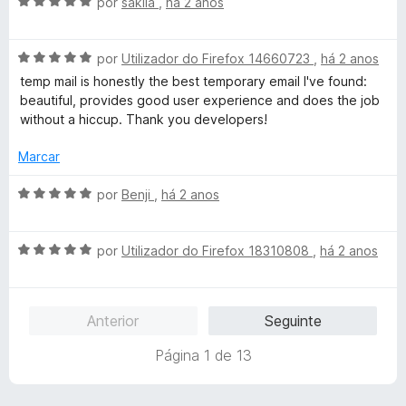
A
por
sakila
,
há 2 anos
m
e
v
á
3
5
a
d
A
l
por
Utilizador do Firefox 14660723
,
há 2 anos
v
e
v
i
temp mail is honestly the best temporary email I've found:
5
a
a
beautiful, provides good user experience and does the job
e
l
d
without a hiccup. Thank you developers!
i
o
a
e
Marcar
l
d
m
o
5
A
por
Benji
,
há 2 anos
e
d
v
m
e
a
5
5
A
l
por
Utilizador do Firefox 18310808
,
há 2 anos
d
v
i
e
a
a
5
l
d
Anterior
Seguinte
i
o
a
e
Página 1 de 13
d
m
o
5
e
d