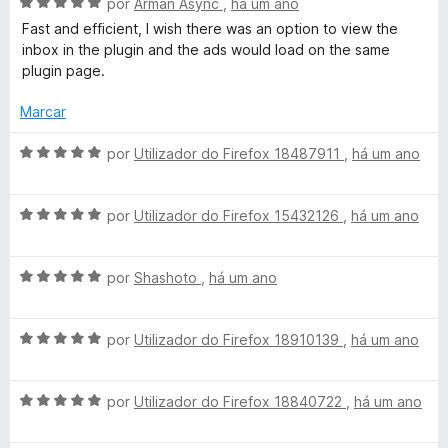
A
l
por
Arman Async
,
há um ano
d
m
v
i
o
5
Fast and efficient, I wish there was an option to view the
M
a
a
e
d
inbox in the plugin and the ads would load on the same
l
d
m
e
plugin page.
a
i
o
5
5
a
e
d
Marcar
i
d
m
e
o
5
5
A
por
Utilizador do Firefox 18487911
,
há um ano
e
d
v
l
m
e
a
5
5
A
l
por
Utilizador do Firefox 15432126
,
há um ano
-
d
v
i
e
a
a
E
5
A
l
por
Shashoto
,
há um ano
d
v
i
o
-
a
a
e
A
l
por
Utilizador do Firefox 18910139
,
há um ano
d
m
v
i
o
5
M
a
a
e
d
A
l
por
Utilizador do Firefox 18840722
,
há um ano
d
m
e
a
v
i
o
5
5
a
a
e
d