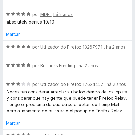
r
m
e
v
i
5
5
a
a
d
i
A
l
por
MDP
,
há 2 anos
d
e
v
i
o
absolutely genius 10/10
5
a
a
e
o
l
d
m
Marcar
i
o
5
D
a
e
d
A
por
Utilizador do Firefox 13267971
,
há 2 anos
d
m
e
v
e
o
5
5
a
e
d
A
l
por
Business Funding
,
há 2 anos
m
e
v
s
i
5
5
a
a
d
A
l
por
Utilizador do Firefox 17624452
,
há 2 anos
d
c
e
v
i
o
Necesitan considerar arreglar su boton dentro de los inputs
5
a
a
e
y considerar que hay gente que puede tener Firefox Relay.
a
l
d
m
Tengo el problema de que pulso el boton de Temp Mail
i
o
5
pero al momento de pulsa sale el popup de Firefox Relay.
r
a
e
d
d
m
e
Marcar
o
5
5
t
e
d