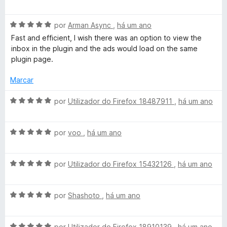
v
i
o
a
a
M
e
A
l
por
Arman Async
,
há um ano
d
m
v
i
o
5
Fast and efficient, I wish there was an option to view the
a
a
a
e
d
inbox in the plugin and the ads would load on the same
l
d
m
e
plugin page.
i
i
o
5
5
a
e
d
Marcar
l
d
m
e
o
5
5
A
por
Utilizador do Firefox 18487911
,
há um ano
e
d
v
-
m
e
a
5
5
A
l
por
voo
,
há um ano
E
d
v
i
e
a
a
-
5
A
l
por
Utilizador do Firefox 15432126
,
há um ano
d
v
i
o
a
a
M
e
A
l
por
Shashoto
,
há um ano
d
m
v
i
o
5
a
a
a
e
d
A
l
por
Utilizador do Firefox 18910139
,
há um ano