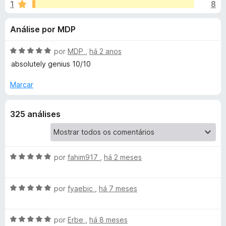
e
1
8
m
e
4
f
s
Análise por MDP
,
o
8
x
p
d
A
por
MDP
,
há 2 anos
e
v
absolutely genius 10/10
a
5
a
l
Marcar
i
r
a
325 análises
d
a
o
e
T
m
5
A
por
fahim917
,
há 2 meses
d
v
e
e
a
A
5
l
por
fyaebic
,
há 7 meses
m
v
i
a
a
p
A
l
por
Erbe
,
há 8 meses
d