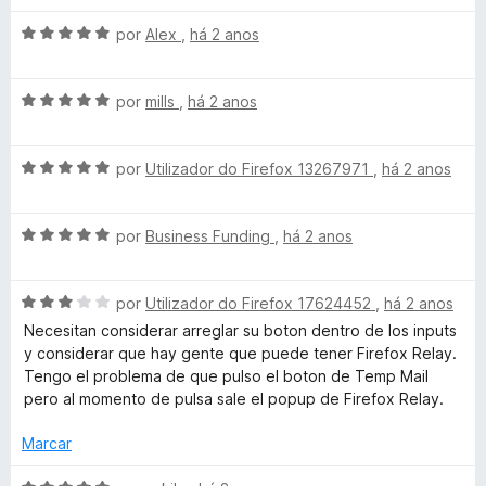
r
i
o
5
5
a
e
d
A
por
Alex
,
há 2 anos
i
d
m
e
v
o
5
5
a
e
d
A
l
o
por
mills
,
há 2 anos
m
e
v
i
5
5
a
a
D
d
A
l
por
Utilizador do Firefox 13267971
,
há 2 anos
d
e
v
i
o
e
5
a
a
e
A
l
por
Business Funding
,
há 2 anos
d
m
v
s
i
o
5
a
a
e
d
A
l
por
Utilizador do Firefox 17624452
,
há 2 anos
d
m
e
c
v
i
o
5
5
Necesitan considerar arreglar su boton dentro de los inputs
a
a
e
d
y considerar que hay gente que puede tener Firefox Relay.
a
l
d
m
e
Tengo el problema de que pulso el boton de Temp Mail
i
o
5
5
pero al momento de pulsa sale el popup de Firefox Relay.
r
a
e
d
d
m
e
Marcar
o
5
5
t
e
d