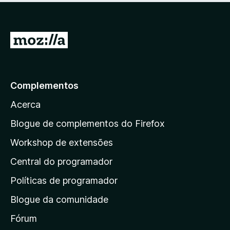
m
e
5
5
d
I
e
r
5
p
a
Complementos
r
Acerca
a
a
Blogue de complementos do Firefox
p
Workshop de extensões
á
Central do programador
g
i
Políticas de programador
n
Blogue da comunidade
a
i
Fórum