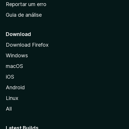
n
Reportar um erro
i
Guia de análise
c
i
a
Download
l
Download Firefox
d
Windows
a
M
macOS
o
iOS
z
i
Android
l
Linux
l
All
a
Latest Builds