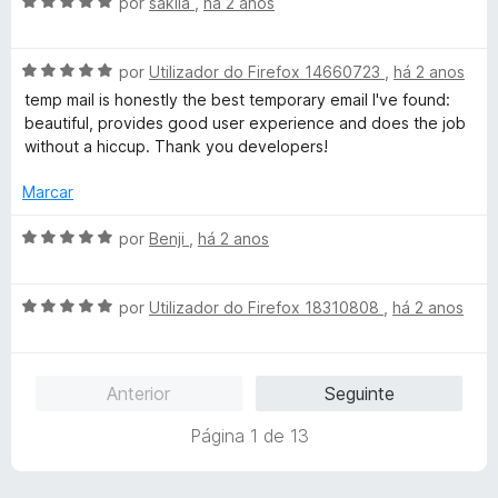
A
por
sakila
,
há 2 anos
m
e
v
á
3
5
a
d
A
l
por
Utilizador do Firefox 14660723
,
há 2 anos
v
e
v
i
temp mail is honestly the best temporary email I've found:
5
a
a
beautiful, provides good user experience and does the job
e
l
d
without a hiccup. Thank you developers!
i
o
a
e
Marcar
l
d
m
o
5
A
por
Benji
,
há 2 anos
e
d
v
m
e
a
5
5
A
l
por
Utilizador do Firefox 18310808
,
há 2 anos
d
v
i
e
a
a
5
l
d
Anterior
Seguinte
i
o
a
e
Página 1 de 13
d
m
o
5
e
d