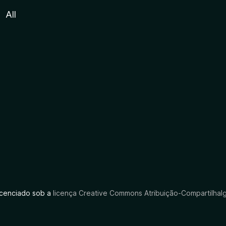
All
licenciado sob a
licença Creative Commons Atribuição-CompartilhaIg