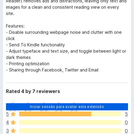
Reader) removes ads and distractions, leaving only text and
images for a clean and consistent reading view on every
site.
Features:
- Disable surrounding webpage noise and clutter with one
click
- Send To Kindle functionality
- Adjust typeface and text size, and toggle between light or
dark themes
- Printing optimization
- Sharing through Facebook, Twitter and Email
Rated 4 by 7 reviewers
N
Iniciar sessão para avaliar esta extensão
ã
5
5
o
4
0
e
x
3
0