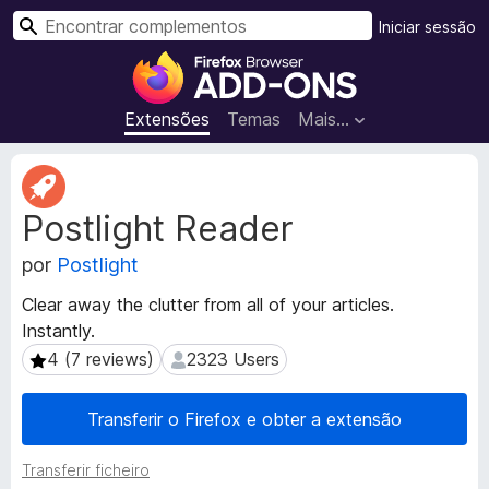
P
Iniciar sessão
e
C
s
o
q
m
Extensões
Temas
Mais…
u
p
i
l
M
s
e
e
a
Postlight Reader
t
m
r
a
e
por
Postlight
d
n
a
t
Clear away the clutter from all of your articles.
d
o
Instantly.
o
s
s
4 (7 reviews)
2323 Users
4 (7 reviews)
2323 Users
d
d
a
o
Transferir o Firefox e obter a extensão
e
F
x
i
Transferir ficheiro
t
r