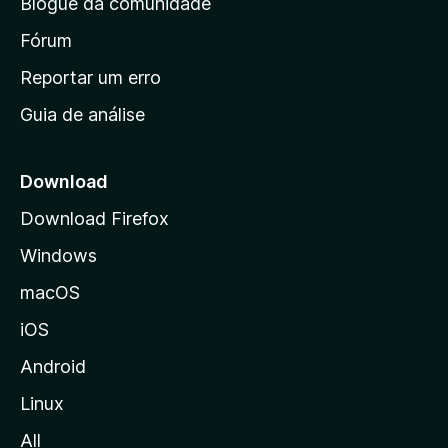
Blogue da comunidade
a
i
Fórum
n
Reportar um erro
i
Guia de análise
c
i
a
Download
l
Download Firefox
d
Windows
a
M
macOS
o
iOS
z
i
Android
l
Linux
l
All
a