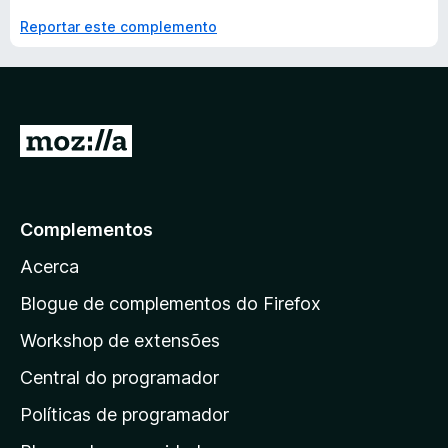
Reportar este complemento
I
r
p
a
Complementos
r
Acerca
a
a
Blogue de complementos do Firefox
p
Workshop de extensões
á
Central do programador
g
i
Políticas de programador
n