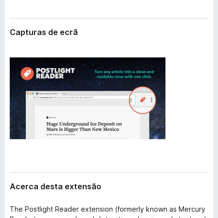
e
e
n
f
s
Capturas de ecrã
o
ã
o
x
Acerca desta extensão
The Postlight Reader extension (formerly known as Mercury