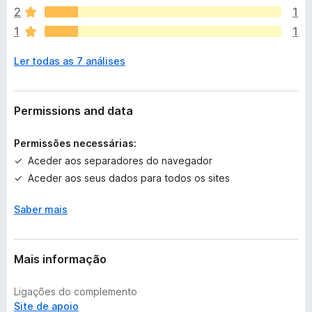
i
2
1
s
1
1
t
e
Ler todas as 7 análises
m
a
v
a
Permissions and data
l
i
Permissões necessárias:
a
Aceder aos separadores do navegador
ç
Aceder aos seus dados para todos os sites
õ
e
Saber mais
s
a
i
n
Mais informação
d
a
Ligações do complemento
Site de apoio