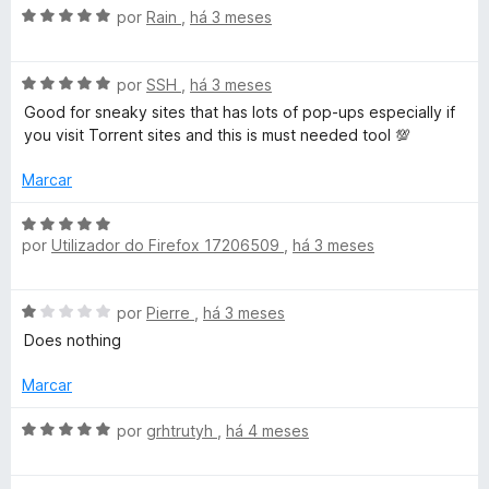
e
s
A
l
por
Rain
,
há 3 meses
5
v
i
a
a
t
A
l
por
SSH
,
há 3 meses
d
v
i
o
Good for sneaky sites that has lots of pop-ups especially if
r
a
a
e
you visit Torrent sites and this is must needed tool 💯
l
d
m
i
i
o
4
Marcar
a
e
d
d
m
e
A
c
o
5
por
Utilizador do Firefox 17206509
,
há 3 meses
5
v
e
d
a
t
m
e
l
A
5
por
Pierre
,
há 3 meses
5
i
)
v
d
a
Does nothing
a
e
d
l
5
o
Marcar
i
e
a
A
m
por
grhtrutyh
,
há 4 meses
d
v
5
o
a
d