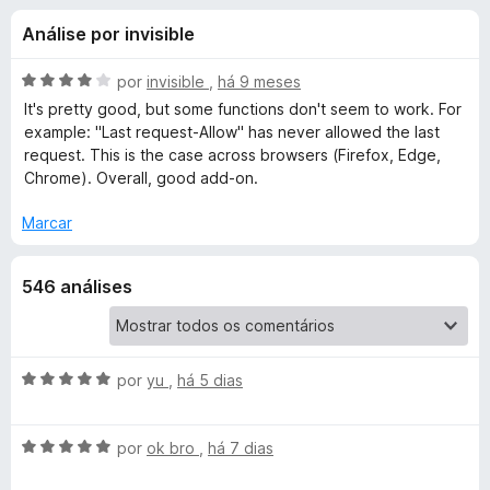
e
4
e
Análise por invisible
,
f
s
2
o
d
A
por
invisible
,
há 9 meses
x
p
e
v
It's pretty good, but some functions don't seem to work. For
5
a
example: "Last request-Allow" has never allowed the last
l
request. This is the case across browsers (Firefox, Edge,
a
i
Chrome). Overall, good add-on.
a
r
d
Marcar
o
a
e
546 análises
m
4
P
d
e
o
5
A
por
yu
,
há 5 dias
v
p
a
A
l
por
ok bro
,
há 7 dias
v
u
i