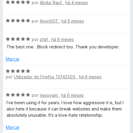
e
A
l
por
Abdur Rauf
,
há 4 meses
e
m
v
i
5
1
a
a
d
A
l
por
Anon007
,
há 6 meses
d
e
v
i
o
5
a
a
e
A
l
por
pfaf
,
há 6 meses
d
m
v
i
o
5
The best one . Block redirect too. Thank you developer.
a
a
e
d
l
d
m
e
Marcar
i
o
5
5
a
e
d
A
d
m
por
Utilizador do Firefox 13742505
,
há 6 meses
e
v
o
5
5
a
e
d
l
A
m
por
hesoyam
,
há 6 meses
e
i
v
5
5
a
I've been using it for years. I love how aggressive it is, but I
a
d
d
also hate it because it can break websites and make them
l
e
o
absolutely unusable. It's a love-hate relationship.
i
5
e
a
m
Marcar
d