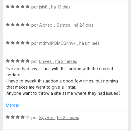
a
a
A
l
por
jsis8
,
há 13 dias
d
p
v
i
o
a
a
e
B
A
l
por
Alonso J Santos
,
há 24 dias
d
m
v
i
o
5
l
a
a
e
d
A
l
por
mdfhnPQMOSnhvk
,
há um mês
d
m
e
v
i
o
5
5
o
a
a
e
d
A
l
por
knives
,
há 2 meses
d
m
e
c
v
i
o
5
5
I've not had any issues with this addon with the current
a
a
e
d
update.
k
l
d
m
e
I have to tweak this addon a good few times, but nothing
i
o
5
5
that makes me want to give a 1 star.
a
e
d
e
Anyone want to throw a site at me where they had issues?
d
m
e
o
5
5
Marcar
r
e
d
m
e
A
por
SpyBot
,
há 2 meses
(
5
5
v
d
a