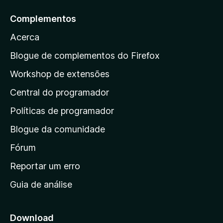
a
Complementos
r
Acerca
a
a
Blogue de complementos do Firefox
p
Workshop de extensões
á
Central do programador
g
i
Políticas de programador
n
Blogue da comunidade
a
i
Fórum
n
Reportar um erro
i
Guia de análise
c
i
a
Download