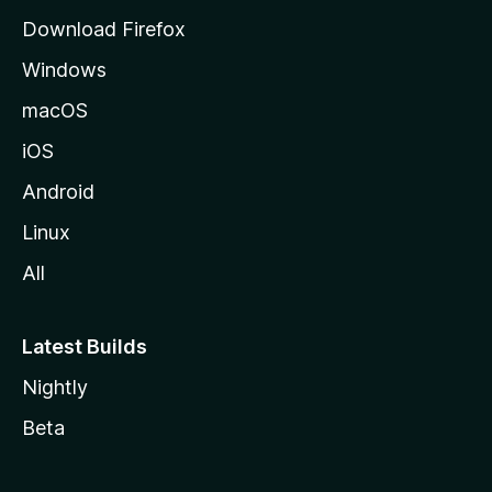
l
Download Firefox
d
Windows
a
M
macOS
o
iOS
z
i
Android
l
Linux
l
All
a
Latest Builds
Nightly
Beta