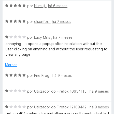
5
o
A
d
por
Numuji
,
há 6 meses
e
v
e
m
a
5
5
A
l
por
elsenfox
,
há 7 meses
d
v
i
e
a
a
5
A
l
por
Lucy Mills
,
há 7 meses
d
v
i
o
annoying - it opens a popup after installation without the
a
a
e
user clicking on anything and without the user requesting to
l
d
m
view any page.
i
o
5
a
e
d
Marcar
d
m
e
o
5
5
A
por
Fire Frog
,
há 9 meses
e
d
v
m
e
a
1
5
A
l
por
Utilizador do Firefox 16654115
,
há 9 meses
d
v
i
e
a
a
5
A
l
por
Utilizador do Firefox 12169442
,
há 9 meses
d
v
i
o
getting 404's when i try and allow a popup through. disabled