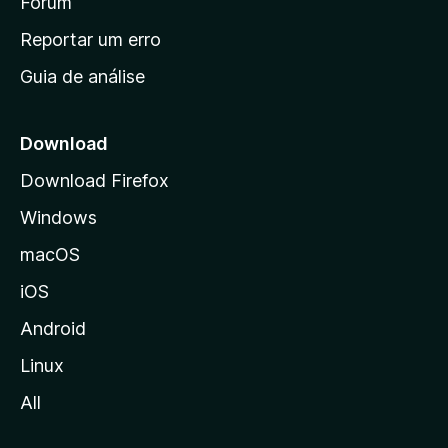
i
Fórum
n
Reportar um erro
i
Guia de análise
c
i
a
Download
l
Download Firefox
d
Windows
a
M
macOS
o
iOS
z
i
Android
l
Linux
l
All
a