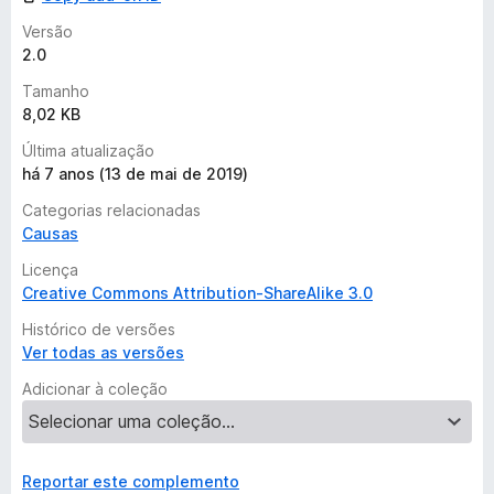
ç
õ
Versão
e
2.0
s
Tamanho
a
8,02 KB
i
n
Última atualização
d
há 7 anos (13 de mai de 2019)
a
Categorias relacionadas
Causas
Licença
Creative Commons Attribution-ShareAlike 3.0
Histórico de versões
Ver todas as versões
Adicionar à coleção
Reportar este complemento