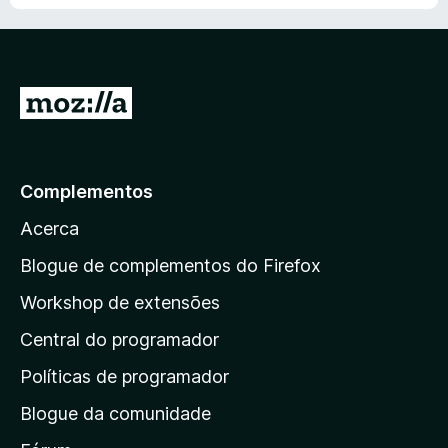
I
r
p
a
Complementos
r
Acerca
a
a
Blogue de complementos do Firefox
p
Workshop de extensões
á
Central do programador
g
i
Políticas de programador
n
Blogue da comunidade
a