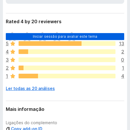
e
e
n
f
s
o
ã
Rated 4 by 20 reviewers
o
x
N
Iniciar sessão para avaliar este tema
ã
5
13
o
4
2
e
x
3
0
i
2
1
s
1
4
t
e
Ler todas as 20 análises
m
a
v
a
Mais informação
l
i
Ligações do complemento
a
Copy add-on ID