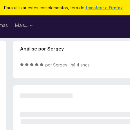
Para utilizar estes complementos, terá de
transferir o Firefox
.
mas
Mais…
Análise por Sergey
A
por
Sergey
,
há 4 anos
v
a
l
i
a
d
o
e
m
5