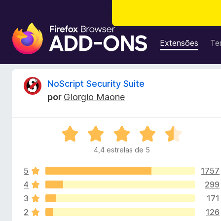
C
o
Extensões
Te
m
p
l
A
NoScript Security Suite
e
por
Giorgio Maone
m
n
e
n
á
A
t
v
o
4,4 estrelas de 5
l
a
s
l
d
5
1757
i
i
o
a
4
299
d
F
3
171
s
o
i
2
126
e
r