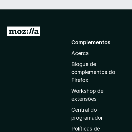
I
r
Complementos
p
Acerca
a
r
Blogue de
a
complementos do
a
Firefox
p
Workshop de
á
extensões
g
i
Central do
n
programador
a
Políticas de