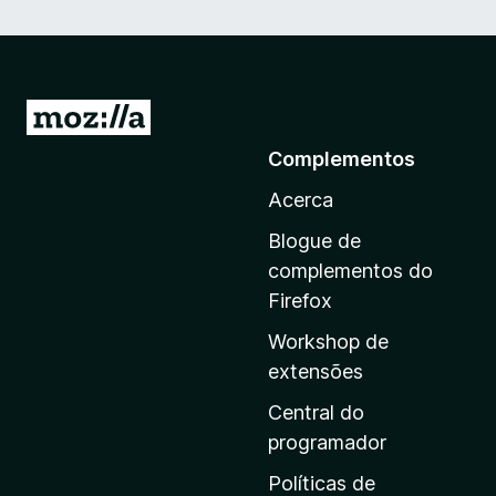
I
r
Complementos
p
Acerca
a
r
Blogue de
a
complementos do
a
Firefox
p
Workshop de
á
extensões
g
i
Central do
n
programador
a
Políticas de