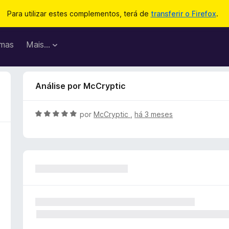
Para utilizar estes complementos, terá de
transferir o Firefox
.
mas
Mais…
Análise por McCryptic
A
por
McCryptic
,
há 3 meses
v
a
l
i
a
d
o
e
m
5