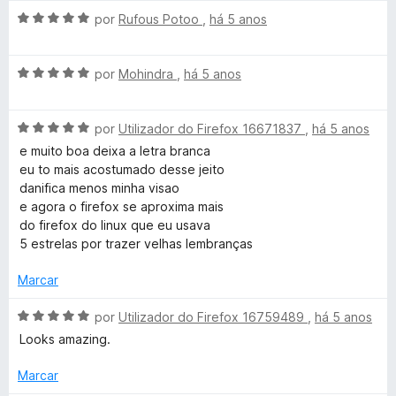
a
a
e
A
l
por
Rufous Potoo
,
há 5 anos
d
m
v
i
o
5
a
a
e
d
A
l
por
Mohindra
,
há 5 anos
d
m
e
v
i
o
5
5
a
a
e
d
A
l
por
Utilizador do Firefox 16671837
,
há 5 anos
d
m
e
v
i
o
5
5
e muito boa deixa a letra branca
a
a
e
d
eu to mais acostumado desse jeito
l
d
m
e
danifica menos minha visao
i
o
5
5
e agora o firefox se aproxima mais
a
e
d
do firefox do linux que eu usava
d
m
e
5 estrelas por trazer velhas lembranças
o
5
5
e
d
Marcar
m
e
5
5
A
por
Utilizador do Firefox 16759489
,
há 5 anos
d
v
Looks amazing.
e
a
5
l
Marcar
i