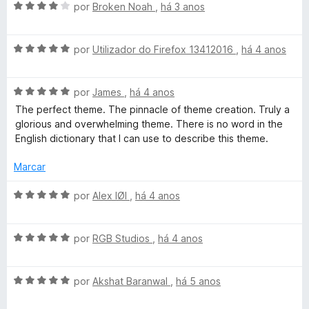
A
l
por
Broken Noah
,
há 3 anos
d
m
e
i
v
i
o
5
5
a
a
e
d
t
A
l
por
Utilizador do Firefox 13412016
,
há 4 anos
d
m
e
v
i
o
5
5
e
a
a
e
d
A
l
por
James
,
há 4 anos
d
m
e
v
i
o
5
5
)
The perfect theme. The pinnacle of theme creation. Truly a
a
a
e
d
glorious and overwhelming theme. There is no word in the
l
d
m
e
English dictionary that I can use to describe this theme.
i
o
4
5
a
e
d
Marcar
d
m
e
o
5
5
A
por
Alex IØI
,
há 4 anos
e
d
v
m
e
a
5
5
A
l
por
RGB Studios
,
há 4 anos
d
v
i
e
a
a
5
A
l
por
Akshat Baranwal
,
há 5 anos
d
v
i
o