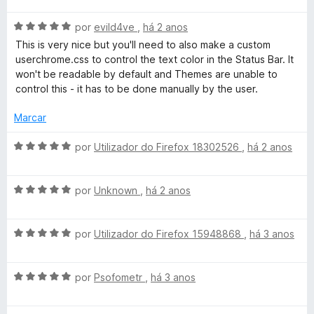
a
a
e
d
e
A
l
por
evild4ve
,
há 2 anos
d
m
e
v
i
o
5
5
This is very nice but you'll need to also make a custom
B
a
a
e
d
userchrome.css to control the text color in the Status Bar. It
l
d
m
e
won't be readable by default and Themes are unable to
i
o
5
5
l
control this - it has to be done manually by the user.
a
e
d
d
m
e
Marcar
a
o
5
5
e
d
A
por
Utilizador do Firefox 18302526
,
há 2 anos
c
m
e
v
5
5
a
d
k
A
l
por
Unknown
,
há 2 anos
e
v
i
5
a
a
(
A
l
por
Utilizador do Firefox 15948868
,
há 3 anos
d
v
i
o
W
a
a
e
A
l
por
Psofometr
,
há 3 anos
d
m
h
v
i
o
5
a
a
e
d