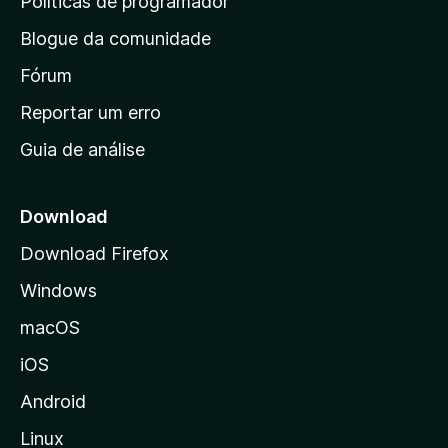
Políticas de programador
n
Blogue da comunidade
a
i
Fórum
n
Reportar um erro
i
Guia de análise
c
i
a
Download
l
Download Firefox
d
Windows
a
M
macOS
o
iOS
z
i
Android
l
Linux