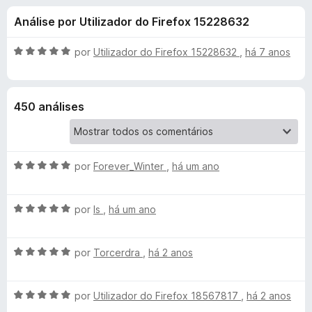
e
4
e
Análise por Utilizador do Firefox 15228632
,
f
s
8
o
d
A
por
Utilizador do Firefox 15228632
,
há 7 anos
x
p
e
v
5
a
l
a
450 análises
i
a
r
d
o
A
a
por
Forever_Winter
,
há um ano
e
v
m
a
5
M
A
l
por
ls
,
há um ano
d
v
i
e
a
a
a
5
A
l
por
Torcerdra
,
há 2 anos
d
t
v
i
o
a
a
e
A
l
por
Utilizador do Firefox 18567817
,
há 2 anos
d
m
t
v
i
o
5