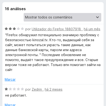
e
3
e
,
16 análises
f
s
7
o
d
x
p
e
5
A
por
Utilizador do Firefox 18807918
,
há um mês
a
v
"Firefox обнаружил потенциально значимую проблему с
a
безопасностью kinozal.tv. Кто-то, выдающий себя за
l
сайт, может попытаться украсть такие данные, как
r
i
данные банковской карты, пароли или адреса
a
электронной почты. " Последние обновление не
a
d
помогло, выдаёт такое предупреждение и все. Старые
o
версии тоже не работают. Только впн помогает зайти на
K
e
сайт
m
3
i
Marcar
d
e
A
por
Zedrin
,
há 2 meses
n
5
v
не работает.
a
o
l
Marcar