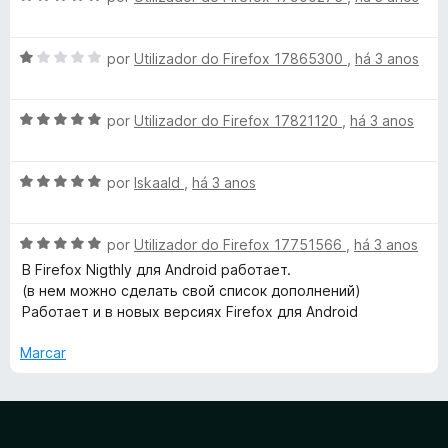
e
v
i
o
5
a
a
e
A
l
por
Utilizador do Firefox 17865300
,
há 3 anos
d
m
v
i
o
5
a
a
e
d
A
l
por
Utilizador do Firefox 17821120
,
há 3 anos
d
m
e
v
i
o
5
5
a
a
e
d
A
l
por
Iskaald
,
há 3 anos
d
m
e
v
i
o
5
5
a
a
e
d
A
l
por
Utilizador do Firefox 17751566
,
há 3 anos
d
m
e
v
i
o
1
5
В Firefox Nigthly для Android работает.
a
a
e
d
(в нем можно сделать свой список дополнений)
l
d
m
e
Работает и в новых версиях Firefox для Android
i
o
5
5
a
e
d
Marcar
d
m
e
o
5
5
e
d
m
e