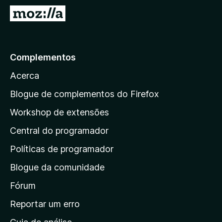
5
5
I
d
e
r
5
p
a
Complementos
r
Acerca
a
a
Blogue de complementos do Firefox
p
Workshop de extensões
á
Central do programador
g
i
Políticas de programador
n
Blogue da comunidade
a
i
Fórum
n
Reportar um erro
i