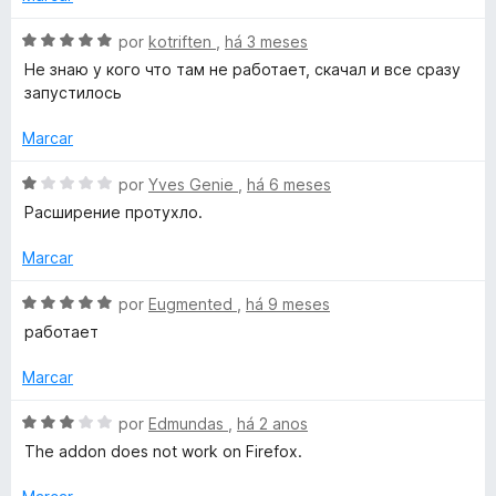
i
z
a
A
por
kotriften
,
há 3 meses
d
v
Не знаю у кого что там не работает, скачал и все сразу
o
a
a
запустилось
e
l
m
i
Marcar
l
1
a
d
d
A
por
Yves Genie
,
há 6 meses
U
e
o
v
Расширение протухло.
5
e
a
n
m
l
Marcar
5
i
d
o
a
A
por
Eugmented
,
há 9 meses
e
d
v
работает
5
o
a
f
e
l
Marcar
m
i
f
1
a
A
por
Edmundas
,
há 2 anos
d
d
v
The addon does not work on Firefox.
i
e
o
a
5
e
l