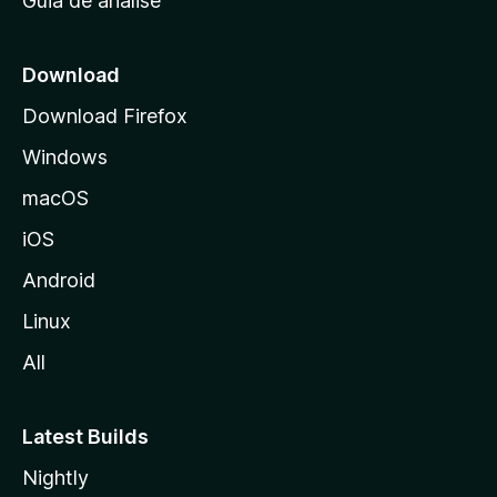
Guia de análise
c
i
a
Download
l
Download Firefox
d
Windows
a
M
macOS
o
iOS
z
i
Android
l
Linux
l
All
a
Latest Builds
Nightly