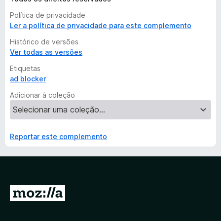
Política de privacidade
Ler a política de privacidade para este complemento
Histórico de versões
Ver todas as versões
Etiquetas
ad blocker
Adicionar à coleção
Reportar este complemento
I
r
p