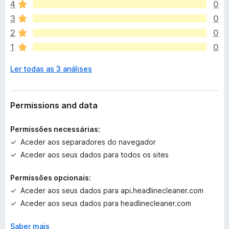
4
0
e
x
3
0
i
2
0
s
1
0
t
e
Ler todas as 3 análises
m
a
v
a
Permissions and data
l
i
Permissões necessárias:
a
Aceder aos separadores do navegador
ç
Aceder aos seus dados para todos os sites
õ
e
Permissões opcionais:
s
a
Aceder aos seus dados para api.headlinecleaner.com
i
Aceder aos seus dados para headlinecleaner.com
n
d
Saber mais