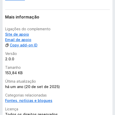
a
Mais informação
Ligações do complemento
Site de apoio
Email de apoio
Copy add-on ID
Versão
2.0.0
Tamanho
153,84 KB
Última atualização
há um ano (20 de set de 2025)
Categorias relacionadas
Fontes, notícias e blogues
Licença
Todos os direitos reservados