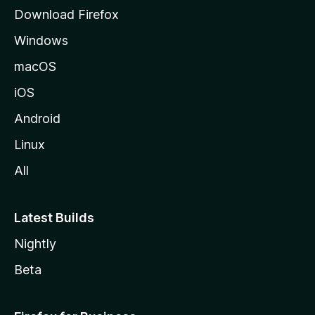
l
Download Firefox
d
Windows
a
M
macOS
o
iOS
z
i
Android
l
Linux
l
All
a
Latest Builds
Nightly
Beta