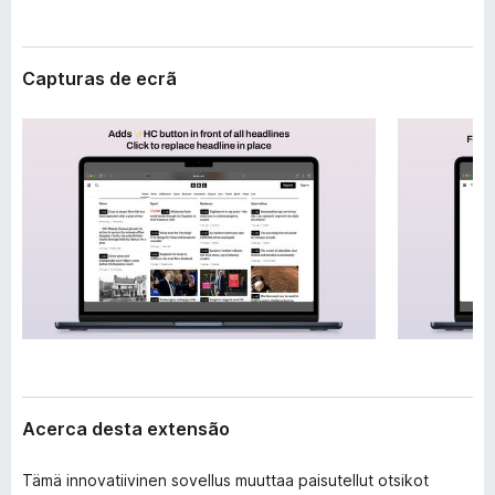
e
e
n
f
s
o
ã
Capturas de ecrã
o
x
Acerca desta extensão
Tämä innovatiivinen sovellus muuttaa paisutellut otsikot