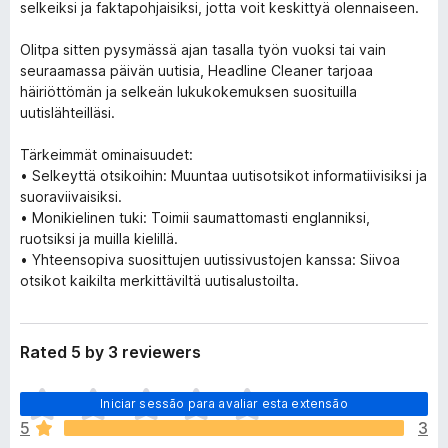
selkeiksi ja faktapohjaisiksi, jotta voit keskittyä olennaiseen.
Olitpa sitten pysymässä ajan tasalla työn vuoksi tai vain
seuraamassa päivän uutisia, Headline Cleaner tarjoaa
häiriöttömän ja selkeän lukukokemuksen suosituilla
uutislähteilläsi.
Tärkeimmät ominaisuudet:
• Selkeyttä otsikoihin: Muuntaa uutisotsikot informatiivisiksi ja
suoraviivaisiksi.
• Monikielinen tuki: Toimii saumattomasti englanniksi,
ruotsiksi ja muilla kielillä.
• Yhteensopiva suosittujen uutissivustojen kanssa: Siivoa
otsikot kaikilta merkittäviltä uutisalustoilta.
Rated 5 by 3 reviewers
N
Iniciar sessão para avaliar esta extensão
ã
5
3
o