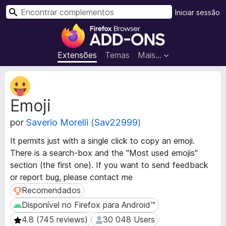
P
Iniciar sessão
e
C
s
o
q
m
Extensões
Temas
Mais…
u
p
i
l
M
s
e
e
a
Emoji
t
m
r
a
e
por
Saverio Morelli (Sav22999)
d
n
a
t
It permits just with a single click to copy an emoji.
d
o
There is a search-box and the "Most used emojis"
o
s
section (the first one). If you want to send feedback
s
d
d
or report bug, please contact me
a
o
Recomendados
Recomendados
e
F
Disponível no Firefox para Android™
Disponível no Firefox para Android™
x
i
t
4.8 (745 reviews)
30 048 Users
4.8 (745 reviews)
30 048 Users
r