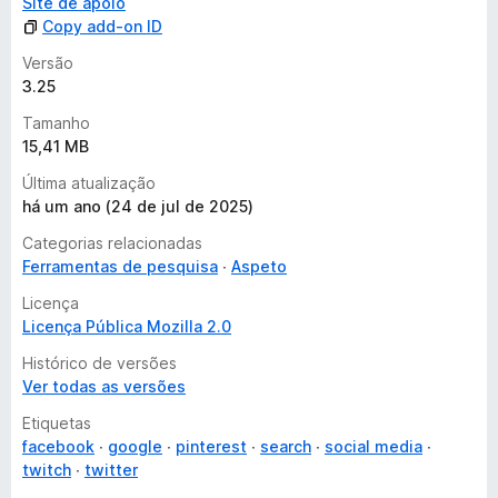
Site de apoio
Copy add-on ID
Versão
3.25
Tamanho
15,41 MB
Última atualização
há um ano (24 de jul de 2025)
Categorias relacionadas
Ferramentas de pesquisa
Aspeto
Licença
Licença Pública Mozilla 2.0
Histórico de versões
Ver todas as versões
Etiquetas
facebook
google
pinterest
search
social media
twitch
twitter