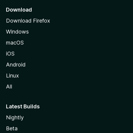
a
Download
l
Download Firefox
d
Windows
a
M
macOS
o
iOS
z
i
Android
l
Linux
l
All
a
Latest Builds
Nightly
Beta