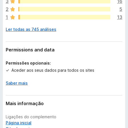
x
3
16
i
2
5
s
1
13
t
e
Ler todas as 745 análises
m
a
v
a
Permissions and data
l
i
Permissões opcionais:
a
Aceder aos seus dados para todos os sites
ç
õ
Saber mais
e
s
a
i
Mais informação
n
d
Ligações do complemento
a
Página inicial