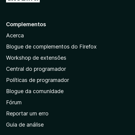
r
p
a
Complementos
r
Acerca
a
a
Blogue de complementos do Firefox
p
Workshop de extensões
á
Central do programador
g
i
Políticas de programador
n
Blogue da comunidade
a
i
Fórum
n
Reportar um erro
i
Guia de análise
c
i