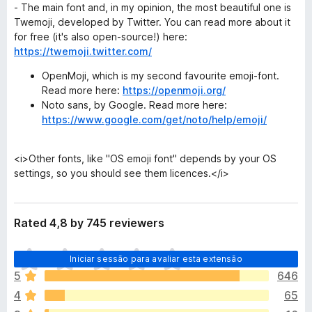
- The main font and, in my opinion, the most beautiful one is
Twemoji, developed by Twitter. You can read more about it
for free (it's also open-source!) here:
https://twemoji.twitter.com/
OpenMoji, which is my second favourite emoji-font.
Read more here:
https://openmoji.org/
Noto sans, by Google. Read more here:
https://www.google.com/get/noto/help/emoji/
<i>Other fonts, like "OS emoji font" depends by your OS
settings, so you should see them licences.</i>
Rated 4,8 by 745 reviewers
N
Iniciar sessão para avaliar esta extensão
ã
5
646
o
4
65
e