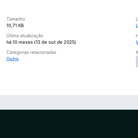
i
n
d
Tamanho
a
10,71 KB
Última atualização
há 10 meses (13 de out de 2025)
Categorias relacionadas
Outro