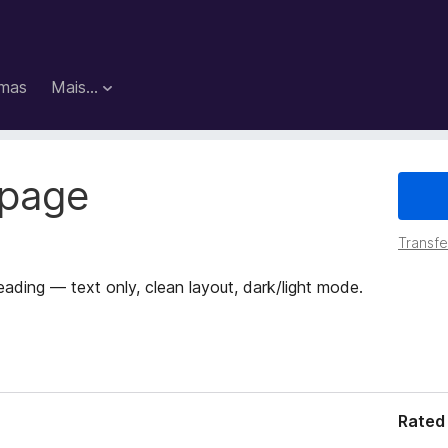
mas
Mais…
bpage
Transfer
eading — text only, clean layout, dark/light mode.
Rated 