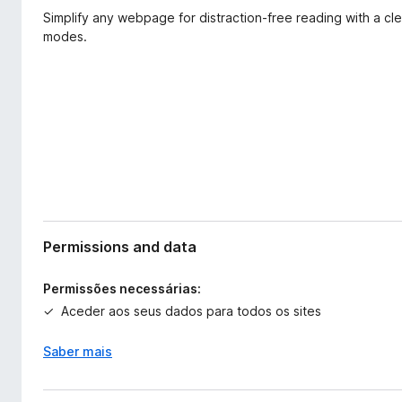
t
e
Simplify any webpage for distraction-free reading with a cle
e
f
modes.
n
o
s
x
ã
o
Permissions and data
Permissões necessárias:
Aceder aos seus dados para todos os sites
Saber mais