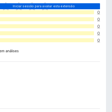
Iniciar sessão para avaliar esta extensão
0
0
0
0
0
em análises