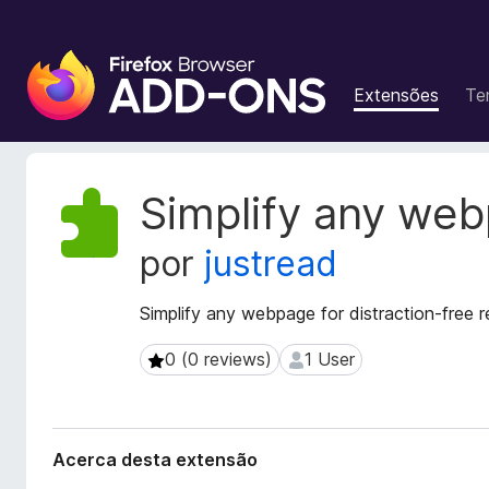
C
o
Extensões
Te
m
p
l
e
M
Simplify any we
m
e
t
e
por
justread
a
n
d
t
a
Simplify any webpage for distraction-free r
o
d
s
o
0 (0 reviews)
1 User
0 (0 reviews)
1 User
d
s
o
d
a
F
e
i
Acerca desta extensão
x
r