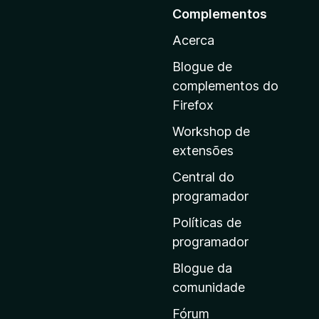
r
Complementos
p
Acerca
a
r
Blogue de
a
complementos do
a
Firefox
p
Workshop de
á
extensões
g
i
Central do
n
programador
a
Políticas de
i
programador
n
Blogue da
i
comunidade
c
i
Fórum