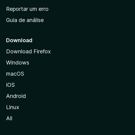
n
Reportar um erro
i
Guia de análise
c
i
a
Download
l
Download Firefox
d
Windows
a
M
macOS
o
iOS
z
i
Android
l
Linux
l
All
a