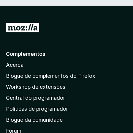
I
r
p
a
Complementos
r
Acerca
a
a
Blogue de complementos do Firefox
p
Workshop de extensões
á
Central do programador
g
i
Políticas de programador
n
Blogue da comunidade
a
i
Fórum