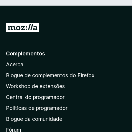
I
r
p
a
Complementos
r
Acerca
a
a
Blogue de complementos do Firefox
p
Workshop de extensões
á
Central do programador
g
i
Políticas de programador
n
Blogue da comunidade
a
i
Fórum