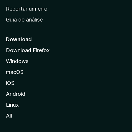
n
Reportar um erro
i
Guia de análise
c
i
a
Download
l
Download Firefox
d
Windows
a
M
macOS
o
iOS
z
i
Android
l
Linux
l
All
a