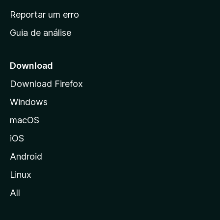
n
Reportar um erro
i
Guia de análise
c
i
a
Download
l
Download Firefox
d
Windows
a
M
macOS
o
iOS
z
i
Android
l
Linux
l
All
a