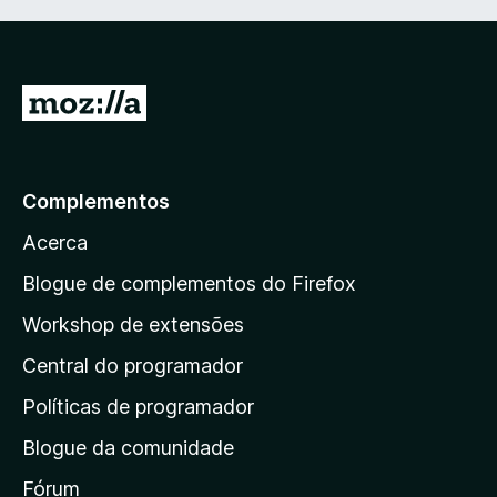
I
r
p
a
Complementos
r
Acerca
a
a
Blogue de complementos do Firefox
p
Workshop de extensões
á
Central do programador
g
i
Políticas de programador
n
Blogue da comunidade
a
i
Fórum