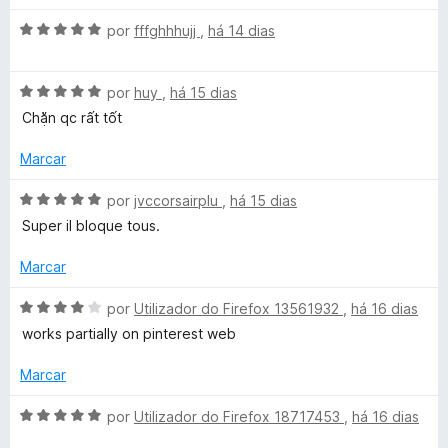
m
e
a
5
5
A
l
por
fffghhhujj
,
há 14 dias
d
v
i
e
a
a
5
A
l
por
huy
,
há 15 dias
d
v
i
o
Chặn qc rất tốt
a
a
e
l
d
m
Marcar
i
o
5
a
e
d
A
por
jvccorsairplu
,
há 15 dias
d
m
e
v
Super il bloque tous.
o
5
5
a
e
d
l
Marcar
m
e
i
5
5
a
A
por
Utilizador do Firefox 13561932
,
há 16 dias
d
d
v
works partially on pinterest web
e
o
a
5
e
l
Marcar
m
i
5
a
A
por
Utilizador do Firefox 18717453
,
há 16 dias
d
d
v