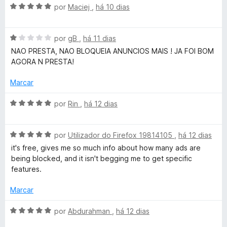
A
l
k
por
Maciej
,
há 10 dias
d
m
v
i
o
5
a
a
e
d
e
A
l
por
gB
,
há 11 dias
d
m
e
v
i
o
5
5
NAO PRESTA, NAO BLOQUEIA ANUNCIOS MAIS ! JA FOI BOM
r
a
a
e
d
AGORA N PRESTA!
l
d
m
e
i
o
5
5
Marcar
a
e
d
d
m
e
A
por
Rin
,
há 12 dias
o
5
5
v
e
d
a
m
e
A
l
por
Utilizador do Firefox 19814105
,
há 12 dias
1
5
v
i
it's free, gives me so much info about how many ads are
d
a
a
being blocked, and it isn't begging me to get specific
e
l
d
features.
5
i
o
a
e
Marcar
d
m
o
5
A
por
Abdurahman
,
há 12 dias
e
d
v