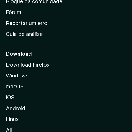
Blogue da comunidade
a
i
Fórum
n
Reportar um erro
i
Guia de análise
c
i
a
Download
l
Download Firefox
d
Windows
a
M
macOS
o
iOS
z
i
Android
l
Linux
l
All
a