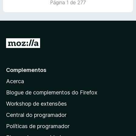
Página 1 de 277
d
m
e
o
5
5
e
d
m
e
3
5
d
I
e
r
5
p
a
Complementos
r
Acerca
a
a
Blogue de complementos do Firefox
p
Workshop de extensões
á
Central do programador
g
i
Políticas de programador
n