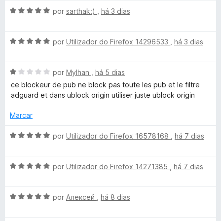
a
a
e
A
l
por
sarthak:)
,
há 3 dias
d
m
a
v
i
o
5
a
a
e
d
r
A
l
por
Utilizador do Firefox 14296533
,
há 3 dias
d
m
e
v
i
o
5
5
a
d
a
e
d
A
l
por
Mylhan
,
há 5 dias
d
m
e
v
i
o
5
5
ce blockeur de pub ne block pas toute les pub et le filtre
A
a
a
e
d
adguard et dans ublock origin utiliser juste ublock origin
l
d
m
e
d
i
o
5
5
Marcar
a
e
d
B
d
m
e
A
por
Utilizador do Firefox 16578168
,
há 7 dias
o
5
5
v
e
d
a
l
m
e
A
l
por
Utilizador do Firefox 14271385
,
há 7 dias
1
5
v
i
o
d
a
a
e
A
l
por
Алексей
,
há 8 dias
d
c
5
v
i
o
a
a
e