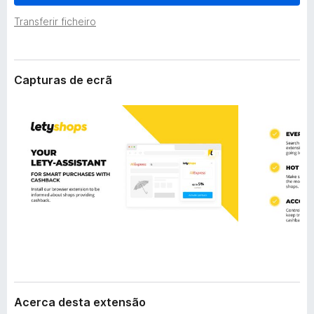
e
e
n
Transferir ficheiro
f
s
o
ã
o
x
Capturas de ecrã
Acerca desta extensão