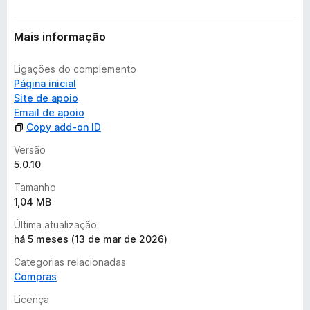
n
d
Mais informação
a
Ligações do complemento
Página inicial
Site de apoio
Email de apoio
Copy add-on ID
Versão
5.0.10
Tamanho
1,04 MB
Última atualização
há 5 meses (13 de mar de 2026)
Categorias relacionadas
Compras
Licença