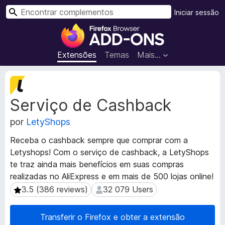
P
Iniciar sessão
e
C
s
o
q
m
Extensões
Temas
Mais…
u
p
i
l
M
s
e
e
a
Serviço de Cashback
t
m
r
a
e
por
LetyShops
d
n
a
t
Receba o cashback sempre que comprar com a
d
o
Letyshops! Com o serviço de cashback, a LetyShops
o
s
te traz ainda mais benefícios em suas compras
s
d
d
realizadas no AliExpress e em mais de 500 lojas online!
a
o
3.5 (386 reviews)
32 079 Users
3.5 (386 reviews)
32 079 Users
e
F
x
i
Transferir o Firefox e obter a extensão
t
r