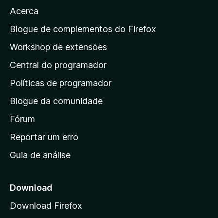
r
Acerca
a
a
Blogue de complementos do Firefox
p
Workshop de extensões
á
Central do programador
g
i
Políticas de programador
n
Blogue da comunidade
a
i
Fórum
n
Reportar um erro
i
Guia de análise
c
i
a
Download
l
Download Firefox
d