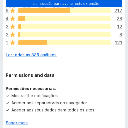
N
Iniciar sessão para avaliar esta extensão
ã
5
217
o
4
28
e
x
3
12
i
2
8
s
1
121
t
e
Ler todas as 386 análises
m
a
v
a
Permissions and data
l
i
Permissões necessárias:
a
Mostrar-lhe notificações
ç
Aceder aos separadores do navegador
õ
e
Aceder aos seus dados para todos os sites
s
a
Saber mais
i