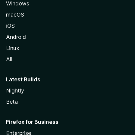
Windows
a
M
macOS
o
iOS
z
i
Android
l
Linux
l
All
a
Latest Builds
Nightly
Beta
Firefox for Business
Enterprise