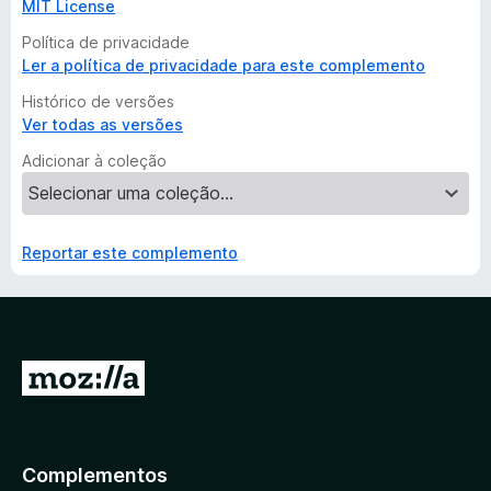
MIT License
Política de privacidade
Ler a política de privacidade para este complemento
Histórico de versões
Ver todas as versões
Adicionar à coleção
Reportar este complemento
I
r
p
a
Complementos