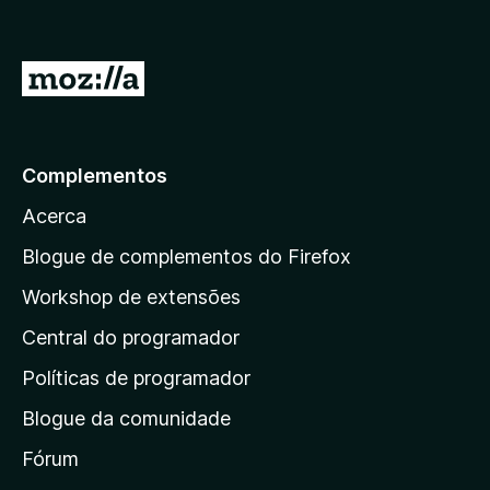
I
r
p
a
Complementos
r
Acerca
a
a
Blogue de complementos do Firefox
p
Workshop de extensões
á
Central do programador
g
i
Políticas de programador
n
Blogue da comunidade
a
i
Fórum
n