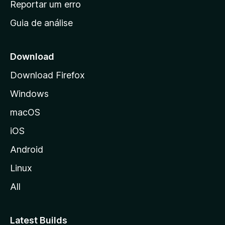
Reportar um erro
i
Guia de análise
c
i
a
Download
l
Download Firefox
d
Windows
a
M
macOS
o
iOS
z
i
Android
l
Linux
l
All
a
Latest Builds