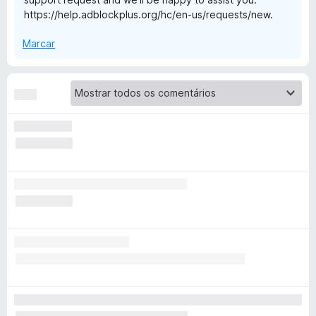
https://help.adblockplus.org/hc/en-us/requests/new.
o
Marcar
c
k
P
l
u
s