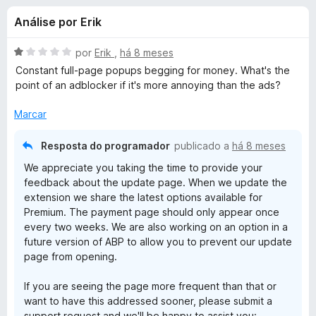
e
4
e
Análise por Erik
,
f
s
4
o
d
A
por
Erik
,
há 8 meses
x
p
e
v
Constant full-page popups begging for money. What's the
5
a
point of an adblocker if it's more annoying than the ads?
l
a
i
Marcar
a
r
d
Resposta do programador
publicado a
há 8 meses
o
We appreciate you taking the time to provide your
a
e
feedback about the update page. When we update the
m
extension we share the latest options available for
1
A
Premium. The payment page should only appear once
d
every two weeks. We are also working on an option in a
e
d
future version of ABP to allow you to prevent our update
5
page from opening.
b
If you are seeing the page more frequent than that or
want to have this addressed sooner, please submit a
l
support request and we'll be happy to assist you: