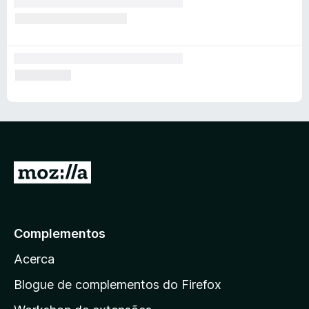
I
r
p
a
Complementos
r
Acerca
a
a
Blogue de complementos do Firefox
p