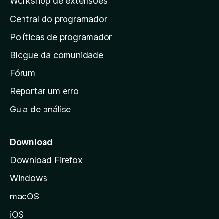
Workshop de extensões
á
Central do programador
g
i
Políticas de programador
n
Blogue da comunidade
a
i
Fórum
n
Reportar um erro
i
Guia de análise
c
i
a
Download
l
Download Firefox
d
Windows
a
M
macOS
o
iOS
z