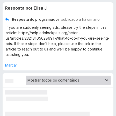
e
4
e
Resposta por Elisa J.
,
f
s
4
o
d
Resposta do programador
publicado a
há um ano
x
p
e
If you are suddenly seeing ads, please try the steps in this
5
article: https://help.adblockplus.org/hc/en-
a
us/articles/23213105628691-What-to-do-if-you-are-seeing-
ads. If those steps don't help, please use the link in the
article to reach out to us and we'll be happy to continue
r
assisting you.
a
Marcar
A
d
b
l