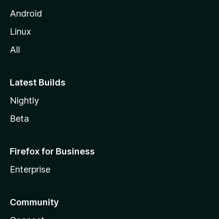
i
Android
l
Linux
l
All
a
Latest Builds
Nightly
Beta
Firefox for Business
Enterprise
Community