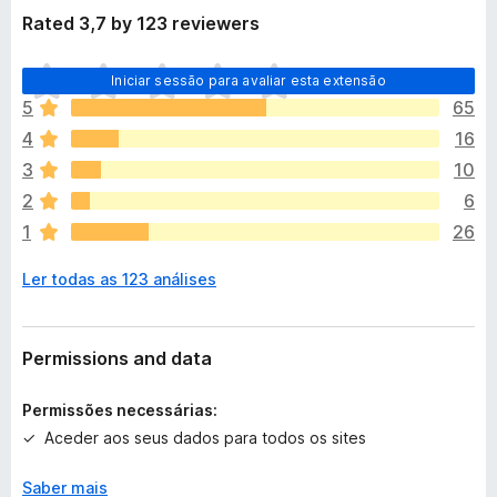
Rated 3,7 by 123 reviewers
N
Iniciar sessão para avaliar esta extensão
ã
5
65
o
4
16
e
x
3
10
i
2
6
s
1
26
t
e
Ler todas as 123 análises
m
a
v
a
Permissions and data
l
i
Permissões necessárias:
a
Aceder aos seus dados para todos os sites
ç
õ
Saber mais
e