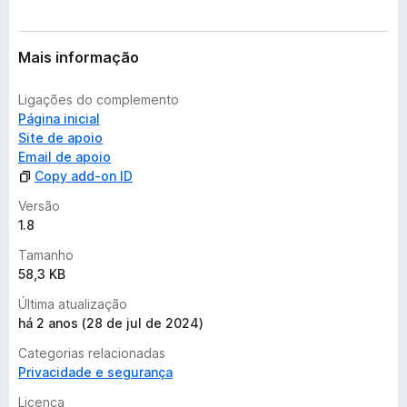
s
a
i
Mais informação
n
d
Ligações do complemento
a
Página inicial
Site de apoio
Email de apoio
Copy add-on ID
Versão
1.8
Tamanho
58,3 KB
Última atualização
há 2 anos (28 de jul de 2024)
Categorias relacionadas
Privacidade e segurança
Licença