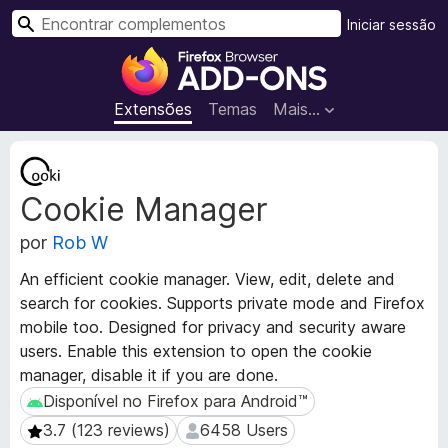
P
Iniciar sessão
e
C
s
o
q
m
Extensões
Temas
Mais…
u
p
i
l
M
s
e
e
a
Cookie Manager
t
m
r
a
e
por
Rob W
d
n
a
t
An efficient cookie manager. View, edit, delete and
d
o
search for cookies. Supports private mode and Firefox
o
s
mobile too. Designed for privacy and security aware
s
d
d
users. Enable this extension to open the cookie
a
o
manager, disable it if you are done.
e
F
Disponível no Firefox para Android™
Disponível no Firefox para Android™
x
i
3.7 (123 reviews)
6458 Users
3.7 (123 reviews)
6458 Users
t
r