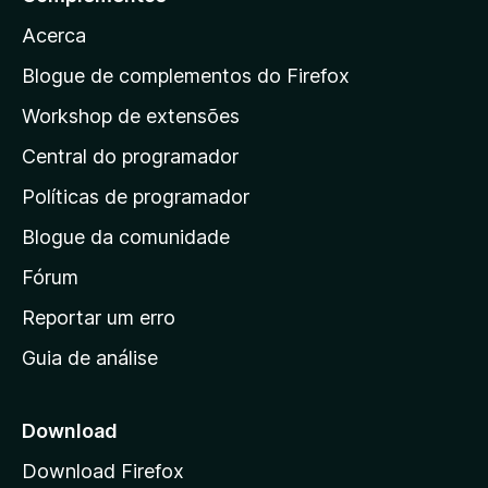
r
Acerca
a
a
Blogue de complementos do Firefox
p
Workshop de extensões
á
Central do programador
g
i
Políticas de programador
n
Blogue da comunidade
a
i
Fórum
n
Reportar um erro
i
Guia de análise
c
i
a
Download
l
Download Firefox
d