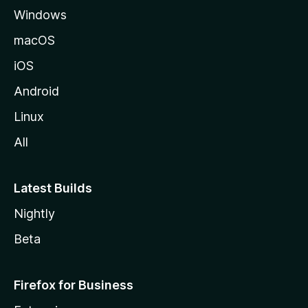
Windows
a
M
macOS
o
iOS
z
i
Android
l
Linux
l
All
a
Latest Builds
Nightly
Beta
Firefox for Business