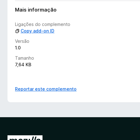
v
a
Mais informação
l
i
Ligações do complemento
a
Copy add-on ID
ç
õ
Versão
e
1.0
s
Tamanho
a
7,64 KB
i
n
d
a
Reportar este complemento
I