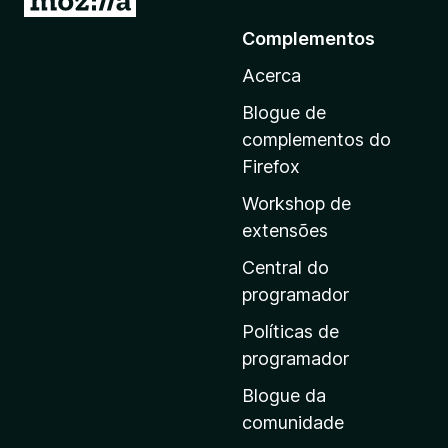
r
Complementos
p
Acerca
a
r
Blogue de
a
complementos do
a
Firefox
p
Workshop de
á
extensões
g
i
Central do
n
programador
a
Políticas de
i
programador
n
Blogue da
i
comunidade
c