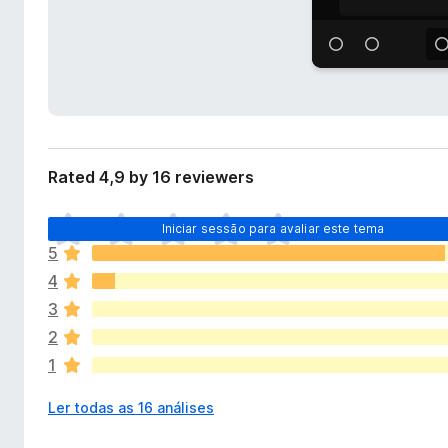
t
e
e
f
n
o
s
x
ã
o
Rated 4,9 by 16 reviewers
N
Iniciar sessão para avaliar este tema
ã
5
o
4
e
x
3
i
2
s
1
t
e
Ler todas as 16 análises
m
a