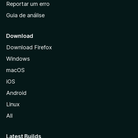
n
Reportar um erro
i
Guia de análise
c
i
a
Download
l
Download Firefox
d
Windows
a
M
macOS
o
iOS
z
i
Android
l
Linux
l
All
a
Latest Builds