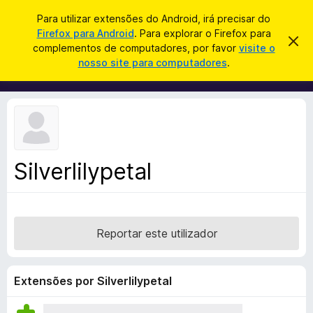
P
Iniciar sessão
Para utilizar extensões do Android, irá precisar do
e
Firefox para Android
. Para explorar o Firefox para
C
D
s
complementos de computadores, por favor
visite o
e
o
nosso site para computadores
.
s
q
m
c
u
a
p
r
i
l
t
s
a
e
r
a
m
e
r
s
e
t
Silverlilypetal
n
e
a
t
v
o
i
s
s
o
Reportar este utilizador
d
o
F
Extensões por Silverlilypetal
i
r