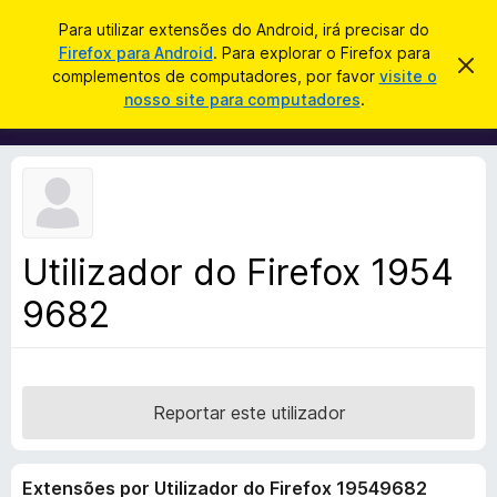
P
Iniciar sessão
Para utilizar extensões do Android, irá precisar do
e
Firefox para Android
. Para explorar o Firefox para
C
D
s
complementos de computadores, por favor
visite o
e
o
nosso site para computadores
.
s
q
m
c
u
a
p
r
i
l
t
s
a
e
r
a
m
e
r
s
e
t
Utilizador do Firefox 1954
n
e
a
9682
t
v
o
i
s
s
o
d
o
Reportar este utilizador
F
i
Extensões por Utilizador do Firefox 19549682
r