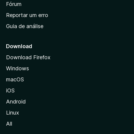
i
Fórum
d
a
n
Reportar um erro
i
Guia de análise
c
i
a
Download
l
Download Firefox
d
Windows
a
M
macOS
o
iOS
z
i
Android
l
Linux
l
All
a