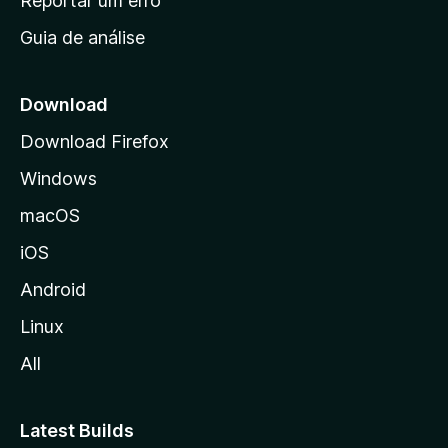
Reportar um erro
i
Guia de análise
c
i
a
Download
l
Download Firefox
d
Windows
a
M
macOS
o
iOS
z
i
Android
l
Linux
l
All
a
Latest Builds