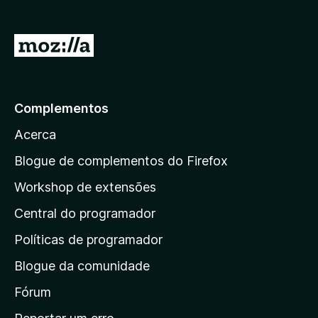
e
f
I
o
r
x
p
a
Complementos
r
Acerca
a
a
Blogue de complementos do Firefox
p
Workshop de extensões
á
Central do programador
g
i
Políticas de programador
n
Blogue da comunidade
a
i
Fórum
n