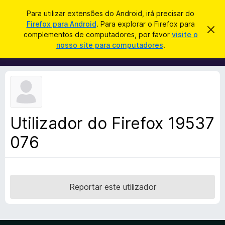
P
Iniciar sessão
Para utilizar extensões do Android, irá precisar do
e
Firefox para Android
. Para explorar o Firefox para
C
D
s
complementos de computadores, por favor
visite o
e
o
nosso site para computadores
.
s
q
m
c
u
a
p
r
i
l
t
s
a
e
r
a
m
e
r
s
e
t
Utilizador do Firefox 19537
n
e
a
076
t
v
o
i
s
s
o
d
o
Reportar este utilizador
F
i
r