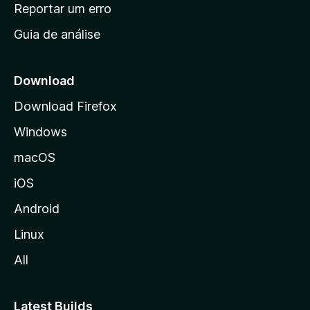
n
Reportar um erro
i
Guia de análise
c
i
a
Download
l
Download Firefox
d
Windows
a
M
macOS
o
iOS
z
i
Android
l
Linux
l
All
a
Latest Builds