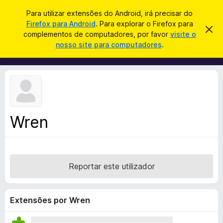
P
Iniciar sessão
Para utilizar extensões do Android, irá precisar do
e
Firefox para Android
. Para explorar o Firefox para
C
D
s
complementos de computadores, por favor
visite o
e
o
nosso site para computadores
.
s
q
m
c
u
a
p
r
i
l
t
s
a
e
r
a
m
e
r
s
e
t
Wren
n
e
a
t
v
o
i
s
s
o
Reportar este utilizador
d
o
F
Extensões por Wren
i
r